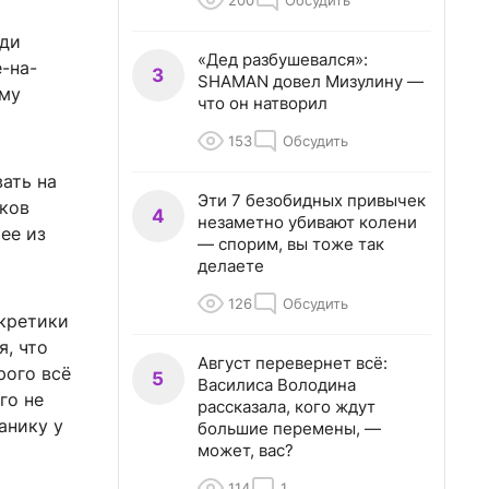
200
Обсудить
еди
«Дед разбушевался»:
-на-
3
SHAMAN довел Мизулину —
ому
что он натворил
153
Обсудить
вать на
Эти 7 безобидных привычек
оков
4
незаметно убивают колени
ее из
— спорим, вы тоже так
делаете
126
Обсудить
нкретики
я, что
Август перевернет всё:
рого всё
5
Василиса Володина
го не
рассказала, кого ждут
анику у
большие перемены, —
может, вас?
114
1