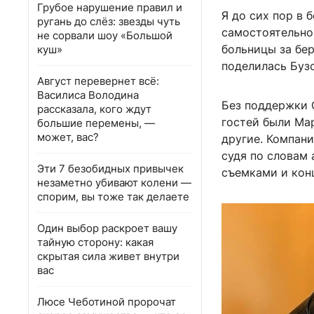
Грубое нарушение правил и
Я до сих пор в 
ругань до слёз: звезды чуть
самостоятельно
не сорвали шоу «Большой
больницы за бе
куш»
поделилась Бузо
Август перевернет всё:
Василиса Володина
Без поддержки О
рассказала, кого ждут
гостей были Ма
большие перемены, —
может, вас?
другие. Компани
судя по словам 
Эти 7 безобидных привычек
съемками и кон
незаметно убивают колени —
спорим, вы тоже так делаете
Один выбор раскроет вашу
тайную сторону: какая
скрытая сила живет внутри
вас
Люсе Чеботиной пророчат