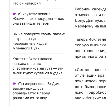
что он натворил
Рабочий календ
«Я крутая»: певица
отмененных и п
Жасмин лихо похудела — как
Дону. Для Бузов
она выглядит теперь
марафону на вын
Вы не поверите своим глазам:
астронавт сделал
Теперь 40-летня
невероятные кадры
скорую выписку 
Млечного Пути
восстановления,
привычного ритм
Кажетта Ахметжанова
назвала главных
счастливчиков августа — эти
«Сегодня поспал
знаки будут купаться в удаче
от лечащих врач
пока неясен пер
«Ты издеваешься?» Диме
лето было распи
Билану пришлось
ясно. Подробнос
оправдываться перед
фанатами из-за шоу
вас и близких м