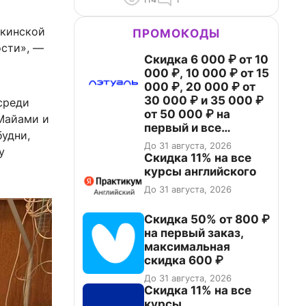
ткинской
ПРОМОКОДЫ
ости», —
Скидка 6 000 ₽ от 10
000 ₽, 10 000 ₽ от 15
000 ₽, 20 000 ₽ от
30 000 ₽ и 35 000 ₽
среди
от 50 000 ₽ на
 Майами и
первый и все
будни,
повторные заказы по
До 31 августа, 2026
у
промокоду НАБЕРИ
Скидка 11% на все
курсы английского
До 31 августа, 2026
Скидка 50% от 800 ₽
на первый заказ,
максимальная
скидка 600 ₽
До 31 августа, 2026
Скидка 11% на все
курсы