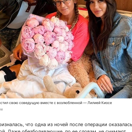
естил свою соведущую вместе с возлюбленной — Лилией Киосе
me
изналась, что одна из ночей после операции оказалас
ой. Даже обезболивающие, по ее словам, не снимают