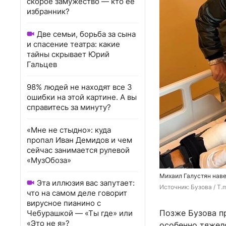
скорое замужество — кто ее
избранник?
Две семьи, борьба за сына
и спасение театра: какие
тайны скрывает Юрий
Гальцев
98% людей не находят все 3
ошибки на этой картине. А вы
справитесь за минуту?
«Мне не стыдно»: куда
пропал Иван Демидов и чем
сейчас занимается рулевой
«МузОбоза»
Михаил Галустян нав
Эта иллюзия вас запутает:
Источник: 
Бузова / T.
что на самом деле говорит
вирусное пианино с
Позже Бузова пр
Чебурашкой — «Ты где» или
«Это не я»?
особенно тяжел