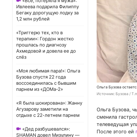
«Всё, потеряла я мужа»:
Ивлеева подарила Филиппу
Бегаку дорогущую лодку за
1,2 млн рублей
«Триггерю тех, кто в
терапии»: Гордон жестко
прошлась по диагнозу
Ахмедовой и довела ее до
слёз
«Моя любимая пара!»: Ольга
Бузова спустя 22 года
воссоединилась с бывшим
Ольга Бузова остаетс
парнем из «ДОМа-2»
Источник: 
Бузова / T.
«Я была шокирована»: Жанну
Агузарову заметили на
Ольга Бузова, ч
отдыхе с 22-летнем парнем
сменила гастро
телеведущая упа
«Дед разбушевался»:
После этого ей
SHAMAN довел Мизулину —