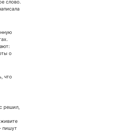
ое слово.
написала
енную
тах.
ают:
оты о
, что
с решил,
 живите
— пишут