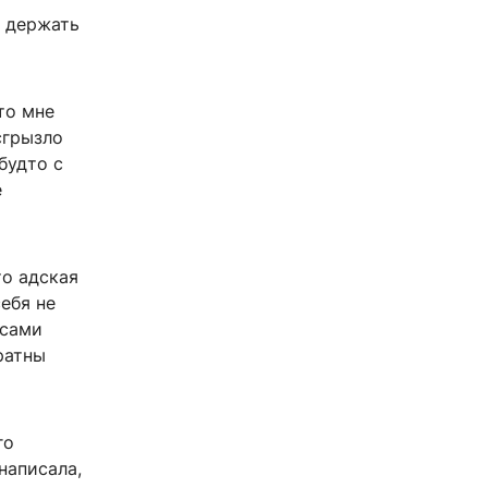
я держать
то мне
сгрызло
будто с
е
то адская
себя не
 сами
ратны
го
написала,