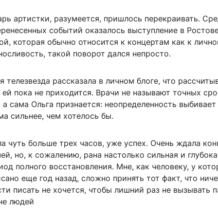
арь артистки, разумеется, пришлось перекраивать. Ср
еренесенных событий оказалось выступление в Ростове
ой, которая обычно относится к концертам как к личн
осливость, такой поворот дался непросто.
я телезвезда рассказала в личном блоге, что рассчиты
ей пока не приходится. Врачи не называют точных ср
 а сама Ольга признается: неопределенность выбивает 
а сильнее, чем хотелось бы.
а чуть больше трех часов, уже успех. Очень ждала ко
ей, но, к сожалению, рана настолько сильная и глубока
иод полного восстановления. Мне, как человеку, у кото
сано еще год назад, сложно принять тот факт, что ниче
ти писать не хочется, чтобы лишний раз не вызывать п
не людей