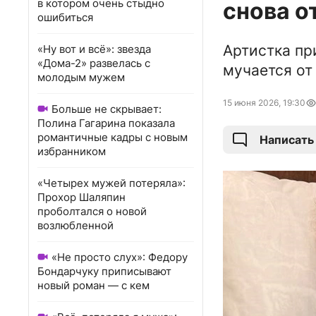
в котором очень стыдно
снова о
ошибиться
Артистка пр
«Ну вот и всё»: звезда
«Дома-2» развелась с
мучается от
молодым мужем
15 июня 2026, 19:30
Больше не скрывает:
Полина Гагарина показала
романтичные кадры с новым
Написать
избранником
«Четырех мужей потеряла»:
Прохор Шаляпин
проболтался о новой
возлюбленной
«Не просто слух»: Федору
Бондарчуку приписывают
новый роман — с кем