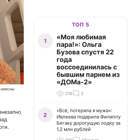
ТОП 5
«Моя любимая
1
пара!»: Ольга
Бузова спустя 22
года
воссоединилась с
бывшим парнем из
«ДОМа-2»
а неясны
216
2
«Всё, потеряла я мужа»:
внезапно
2
Ивлеева подарила Филиппу
зад
Бегаку дорогущую лодку за
оги.
1,2 млн рублей