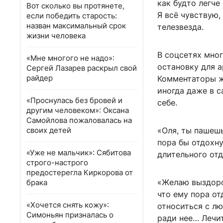
как будто легче
Вот сколько вы протянете,
Я всё чувствую,
если победить старость:
назван максимальный срок
телезвезда.
жизни человека
В соцсетях мно
«Мне многого не надо»:
остановку для а
Сергей Лазарев раскрыл свой
райдер
Комментаторы ж
иногда даже в с
«Проснулась без бровей и
себе.
другим человеком»: Оксана
Самойлова пожаловалась на
своих детей
«Оля, ты пашешь
пора бы отдохну
«Уже не мальчик»: Сябитова
длительного от
строго-настрого
предостерегла Киркорова от
«Желаю выздоров
брака
что ему пора от
«Хочется снять кожу»:
относиться с лю
Симоньян призналась о
ради нее… Лечи