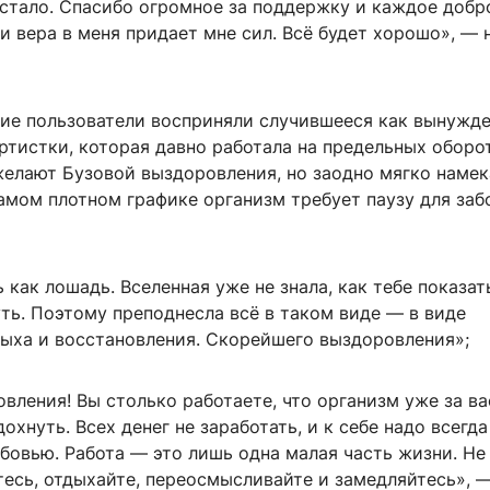
 стало. Спасибо огромное за поддержку и каждое добр
 и вера в меня придает мне сил. Всё будет хорошо», — 
гие пользователи восприняли случившееся как вынужд
ртистки, которая давно работала на предельных оборо
елают Бузовой выздоровления, но заодно мягко намек
амом плотном графике организм требует паузу для заб
 как лошадь. Вселенная уже не знала, как тебе показать
ть. Поэтому преподнесла всё в таком виде — в виде
дыха и восстановления. Скорейшего выздоровления»;
ления! Вы столько работаете, что организм уже за ва
дохнуть. Всех денег не заработать, и к себе надо всегда
бовью. Работа — это лишь одна малая часть жизни. Не
тесь, отдыхайте, переосмысливайте и замедляйтесь», 