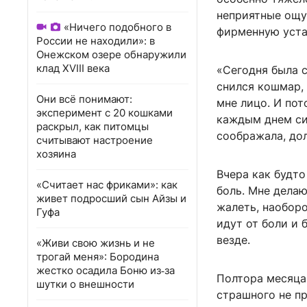
неприятные ощу
«Ничего подобного в
фирменную уста
России не находили»: в
Онежском озере обнаружили
клад XVIII века
«Сегодня была с
снился кошмар, 
Они всё понимают:
мне лицо. И пот
эксперимент с 20 кошками
каждым днем сил
раскрыл, как питомцы
соображала, дол
считывают настроение
хозяина
Вчера как будто
«Считает нас фриками»: как
боль. Мне делаю
живет подросший сын Айзы и
жалеть, наоборо
Гуфа
идут от боли и 
везде.
«Живи свою жизнь и не
трогай меня»: Бородина
жестко осадила Боню из‑за
Полтора месяца
шутки о внешности
страшного не пр