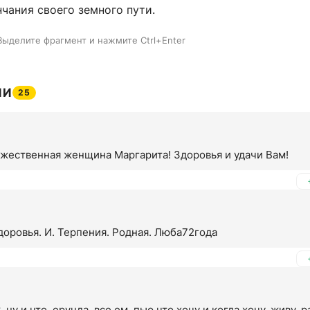
чания своего земного пути.
Выделите фрагмент и нажмите Ctrl+Enter
ИИ
25
ужественная женщина Маргарита! Здоровья и удачи Вам!
Здоровья. И. Терпения. Родная. Люба72года
 ну и что, ерунда, все ем, пью что хочу и когда хочу, живу, р