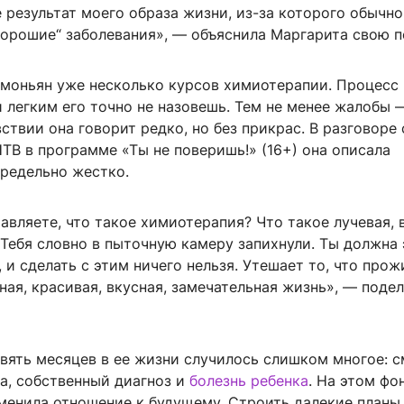
е результат моего образа жизни, из-за которого обычно
хорошие“ заболевания», — объяснила Маргарита свою 
имоньян уже несколько курсов химиотерапии. Процесс
 легким его точно не назовешь. Тем не менее жалобы 
ствии она говорит редко, но без прикрас. В разговоре 
ТВ в программе «Ты не поверишь!» (16+) она описала
редельно жестко.
авляете, что такое химиотерапия? Что такое лучевая, 
Тебя словно в пыточную камеру запихнули. Ты должна 
 и сделать с этим ничего нельзя. Утешает то, что прож
ная, красивая, вкусная, замечательная жизнь», — поде
вять месяцев в ее жизни случилось слишком многое: 
а, собственный диагноз и
болезнь ребенка
. На этом фо
менила отношение к будущему. Строить далекие планы