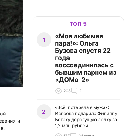
ТОП 5
«Моя любимая
1
пара!»: Ольга
Бузова спустя 22
года
воссоединилась с
бывшим парнем из
«ДОМа-2»
208
2
«Всё, потеряла я мужа»:
2
Ивлеева подарила Филиппу
лой
Бегаку дорогущую лодку за
евания и
1,2 млн рублей
я.