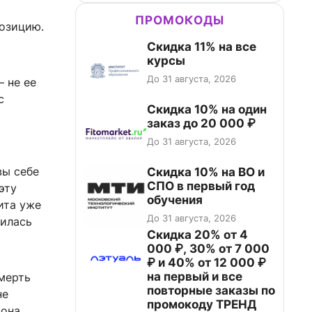
ПРОМОКОДЫ
позицию.
Скидка 11% на все
курсы
До 31 августа, 2026
— не ее
с
Скидка 10% на один
заказ до 20 000 ₽
До 31 августа, 2026
вы себе
Скидка 10% на ВО и
СПО в первый год
эту
обучения
ита уже
До 31 августа, 2026
лилась
Скидка 20% от 4
000 ₽, 30% от 7 000
₽ и 40% от 12 000 ₽
на первый и все
смерть
повторные заказы по
не
промокоду ТРЕНД
 она