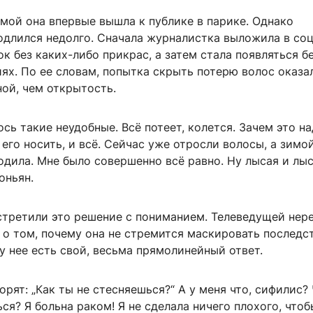
мой она впервые вышла к публике в парике. Однако
одлился недолго. Сначала журналистка выложила в со
 без каких-либо прикрас, а затем стала появляться б
ях. По ее словам, попытка скрыть потерю волос оказа
ой, чем открытость.
сь такие неудобные. Всё потеет, колется. Зачем это на
 его носить, и всё. Сейчас уже отросли волосы, а зимо
дила. Мне было совершенно всё равно. Ну лысая и лы
оньян.
встретили это решение с пониманием. Телеведущей нер
 о том, почему она не стремится маскировать последс
 у нее есть свой, весьма прямолинейный ответ.
орят: „Как ты не стесняешься?“ А у меня что, сифилис? 
ся? Я больна раком! Я не сделала ничего плохого, что