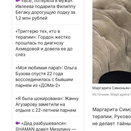
«Всё, потеряла я мужа»:
Ивлеева подарила Филиппу
Бегаку дорогущую лодку за
1,2 млн рублей
«Триггерю тех, кто в
терапии»: Гордон жестко
прошлась по диагнозу
Ахмедовой и довела ее до
слёз
«Моя любимая пара!»: Ольга
Бузова спустя 22 года
воссоединилась с бывшим
парнем из «ДОМа-2»
Маргарита Симоньян о
Источник: 
Маргарита 
«Я была шокирована»: Жанну
Агузарову заметили на
Маргарита Симо
отдыхе с 22-летнем парнем
терапии. Руково
«Дед разбушевался»:
не делает тайны
SHAMAN довел Мизулину —