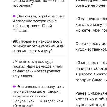
скорое замужество — кто ее
больше не хоче
избранник?
Две семьи, борьба за сына
«Я запрещаю себ
и спасение театра: какие
которые могут с
тайны скрывает Юрий
можете. Мой го
Гальцев
98% людей не находят все 3
Свою череду ис
ошибки на этой картине. А вы
художественном
справитесь за минуту?
«Мне не стыдно»: куда
«Я молюсь о том
пропал Иван Демидов и чем
написать об это
сейчас занимается рулевой
в работу. Скажу
«МузОбоза»
говорит Симонь
Эта иллюзия вас запутает:
что на самом деле говорит
Ранее Симоньян
вирусное пианино с
кроватью и объя
Чебурашкой — «Ты где» или
журналистки, он
«Это не я»?