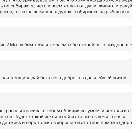
ть не собираюсь, чего и всем желаю от души, живите и радуй
расна, о завтрашнем дне я думаю, собираюсь на рыбалку на с
д тоже поеду и планов у меня много, всем здоровья ,удачи
ись! Мы любим тебя и желаем тебе скорейшего выздоровле
сная женщина дай бог всего доброго в дальнейшей жизни
екрасна и красива в любом обличии,вы умная и честная и л
мется ,будьте такой же сильной и это все вылечит тебя и 
 держись и верь только в хорошее и это тебе поможет,дорога
разговоры, не обращай внимание ,береги себя