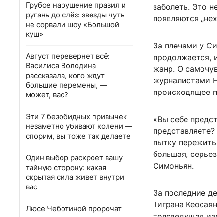
Грубое нарушение правил и
заболеть. Это н
ругань до слёз: звезды чуть
появляются „не
не сорвали шоу «Большой
куш»
За плечами у С
Август перевернет всё:
продолжается, и
Василиса Володина
жанр. О самочув
рассказала, кого ждут
журналистами Н
большие перемены, —
происходящее п
может, вас?
Эти 7 безобидных привычек
«Вы себе предст
незаметно убивают колени —
представляете? 
спорим, вы тоже так делаете
пытку пережить,
большая, серьез
Один выбор раскроет вашу
Симоньян.
тайную сторону: какая
скрытая сила живет внутри
вас
За последние де
Тиграна Кеосаян
Люсе Чеботиной пророчат
телеведущая из