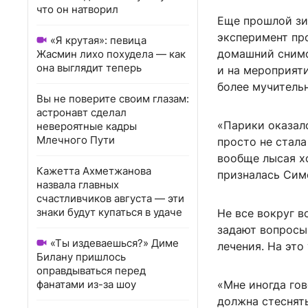
что он натворил
Еще прошлой зи
эксперимент пр
«Я крутая»: певица
домашний снимок
Жасмин лихо похудела — как
она выглядит теперь
и на мероприяти
более мучительн
Вы не поверите своим глазам:
астронавт сделал
«Парики оказало
невероятные кадры
Млечного Пути
просто не стала
вообще лысая хо
Кажетта Ахметжанова
призналась Сим
назвала главных
счастливчиков августа — эти
знаки будут купаться в удаче
Не все вокруг 
задают вопросы
«Ты издеваешься?» Диме
лечения. На это
Билану пришлось
оправдываться перед
фанатами из-за шоу
«Мне иногда гов
должна стеснять