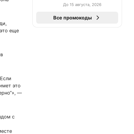
До 15 августа, 2026
Все промокоды
ди,
 это еще
 в
 Если
римет это
ерно“», —
дом с
месте