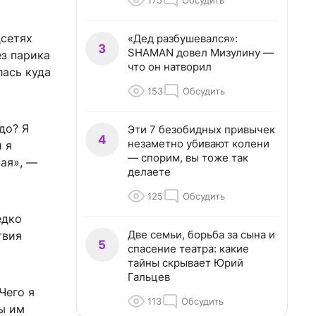
175
Обсудить
цсетях
«Дед разбушевался»:
3
SHAMAN довел Мизулину —
ез парика
что он натворил
лась куда
153
Обсудить
до? Я
Эти 7 безобидных привычек
4
незаметно убивают колени
й я
— спорим, вы тоже так
сая», —
делаете
125
Обсудить
едко
Две семьи, борьба за сына и
твия
5
спасение театра: какие
тайны скрывает Юрий
Гальцев
Чего я
113
Обсудить
бы им