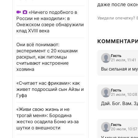
даже после окон
«Ничего подобного в
России не находили»: в
Увидели опечатку? 
Онежском озере обнаружили
клад XVIII века
КОММЕНТАР
Они всё понимают:
эксперимент с 20 кошками
Гость
раскрыл, как питомцы
21 июля, 11:41
считывают настроение
Вы сильная и м
хозяина
«Считает нас фриками»: как
живет подросший сын Айзы и
Гость
21 июля, 10:08
Гуфа
Дай. Бог. Вам. 
«Живи свою жизнь и не
трогай меня»: Бородина
жестко осадила Боню из‑за
Гость
шутки о внешности
20 июля, 10:57
У меня тоже рак,