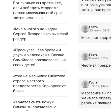
Вот сколько вы протянете,
и от рака умира
если победить старость:
жизни ,она прек
назван максимальный срок
на следующий го
жизни человека
Гость
«Мне многого не надо»:
20 июля, 09:31
Сергей Лазарев раскрыл свой
Маргарита держ
райдер
«Проснулась без бровей и
другим человеком»: Оксана
Гость
8 июля, 17:07
Самойлова пожаловалась на
своих детей
Честная прекра
«Уже не мальчик»: Сябитова
строго-настрого
Гость
предостерегла Киркорова от
1 июля, 14:24
брака
Маргарита,вы пр
жена,все образу
«Хочется снять кожу»:
ребенка,главное
Симоньян призналась о
все эти разные 