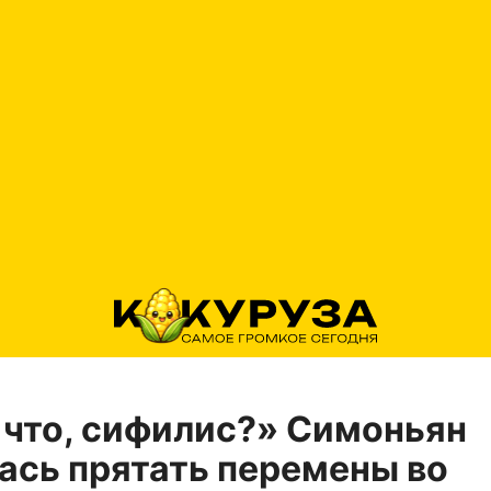
 что, сифилис?» Симоньян
ась прятать перемены во