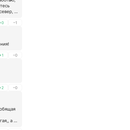
тесь 
евер, 
+0
–1
ния!
+1
–0
+2
–0
юбящая 
я,, а 