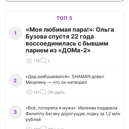
ТОП 5
«Моя любимая пара!»: Ольга
1
Бузова спустя 22 года
воссоединилась с бывшим
парнем из «ДОМа-2»
178
1
«Дед разбушевался»: SHAMAN довел
2
Мизулину — что он натворил
141
Обсудить
«Всё, потеряла я мужа»: Ивлеева подарила
3
Филиппу Бегаку дорогущую лодку за 1,2 млн
рублей