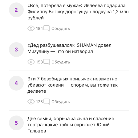
«Всё, потеряла я мужа»: Ивлеева подарила
2
Филиппу Бегаку дорогущую лодку за 1,2 млн
рублей
184
Обсудить
«Дед разбушевался»: SHAMAN довел
3
Мизулину — что он натворил
153
Обсудить
Эти 7 безобидных привычек незаметно
4
убивают колени — спорим, вы тоже так
делаете
125
Обсудить
Две семьи, борьба за сына и спасение
5
театра: какие тайны скрывает Юрий
Гальцев