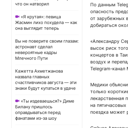
что он натворил
По данным Teleg
опасность предс
«Я крутая»: певица
от зарубежных в
Жасмин лихо похудела — как
добираться окол
она выглядит теперь
Вы не поверите своим глазам:
«Александру Се
астронавт сделал
высок риск того
невероятные кадры
концертов в Таи
Млечного Пути
воздух и переп
Telegram-канал 
Кажетта Ахметжанова
назвала главных
счастливчиков августа — эти
Медики объясни
знаки будут купаться в удаче
только короткие
лекарственная 
«Ты издеваешься?» Диме
на пятичасовых
Билану пришлось
поездка может р
оправдываться перед
фанатами из-за шоу