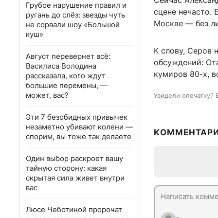
Сейчас Алексан
Грубое нарушение правил и
сцене нечасто. 
ругань до слёз: звезды чуть
Москве — без л
не сорвали шоу «Большой
куш»
К слову, Серов 
Август перевернет всё:
обсуждений: О
Василиса Володина
кумиров 80-х, в
рассказала, кого ждут
большие перемены, —
может, вас?
Увидели опечатку? 
Эти 7 безобидных привычек
незаметно убивают колени —
КОММЕНТАР
спорим, вы тоже так делаете
Один выбор раскроет вашу
тайную сторону: какая
скрытая сила живет внутри
вас
Люсе Чеботиной пророчат