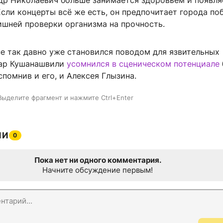
др Николаевич больше занимается здоровьем и появля
Если концерты всё же есть, он предпочитает города по
ишней проверки организма на прочность.
не так давно уже становился поводом для язвительных
тар Кушанашвили
усомнился в сценическом потенциале
спомнив и его, и Алексея Глызина.
Выделите фрагмент и нажмите Ctrl+Enter
ИИ
0
Пока нет ни одного комментария.
Начните обсуждение первым!