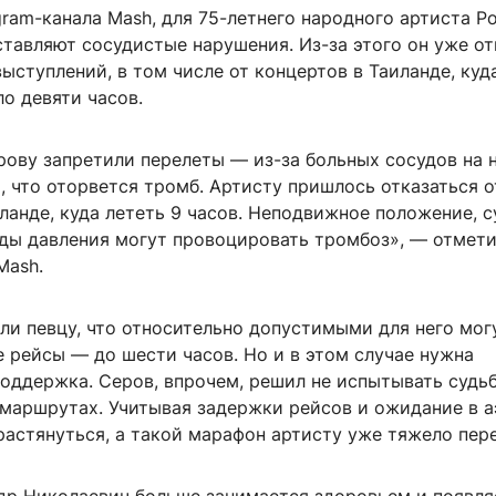
ram-канала Mash, для 75-летнего народного артиста Р
тавляют сосудистые нарушения. Из-за этого он уже от
ыступлений, в том числе от концертов в Таиланде, куд
о девяти часов.
рову запретили перелеты — из-за больных сосудов на 
, что оторвется тромб. Артисту пришлось отказаться о
ланде, куда лететь 9 часов. Неподвижное положение, 
ады давления могут провоцировать тромбоз», — отмет
Mash.
ли певцу, что относительно допустимыми для него мог
 рейсы — до шести часов. Но и в этом случае нужна
поддержка. Серов, впрочем, решил не испытывать судь
 маршрутах. Учитывая задержки рейсов и ожидание в а
астянуться, а такой марафон артисту уже тяжело пер