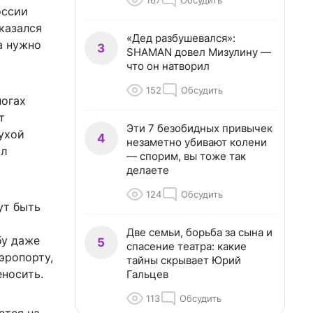
167
Обсудить
оссии
казался
«Дед разбушевался»:
а нужно
3
SHAMAN довел Мизулину —
что он натворил
152
Обсудить
ногах
т
Эти 7 безобидных привычек
сухой
4
незаметно убивают колени
ил
— спорим, вы тоже так
делаете
124
Обсудить
ут быть
Две семьи, борьба за сына и
бу даже
5
спасение театра: какие
эропорту,
тайны скрывает Юрий
еносить.
Гальцев
113
Обсудить