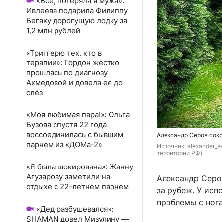
«Всё, потеряла я мужа»:
Ивлеева подарила Филиппу
Бегаку дорогущую лодку за
1,2 млн рублей
«Триггерю тех, кто в
терапии»: Гордон жестко
прошлась по диагнозу
Ахмедовой и довела ее до
слёз
«Моя любимая пара!»: Ольга
Бузова спустя 22 года
воссоединилась с бывшим
Александр Серов сокр
парнем из «ДОМа-2»
Источник: 
alexander_s
территории РФ)
«Я была шокирована»: Жанну
Агузарову заметили на
Александр Серо
отдыхе с 22-летнем парнем
за рубеж. У исп
проблемы с нога
«Дед разбушевался»:
SHAMAN довел Мизулину —