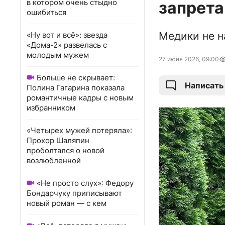
в котором очень стыдно
запрета
ошибиться
Медики не н
«Ну вот и всё»: звезда
«Дома-2» развелась с
молодым мужем
27 июня 2026, 09:00
Больше не скрывает:
Написать
Полина Гагарина показала
романтичные кадры с новым
избранником
«Четырех мужей потеряла»:
Прохор Шаляпин
проболтался о новой
возлюбленной
«Не просто слух»: Федору
Бондарчуку приписывают
новый роман — с кем