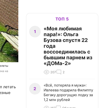
ТОП 5
«Моя любимая
1
пара!»: Ольга
Бузова спустя 22
года
воссоединилась с
бывшим парнем из
«ДОМа-2»
релеты
на на 
207
2
«Всё, потеряла я мужа»:
л летать
2
Ивлеева подарила Филиппу
езные
Бегаку дорогущую лодку за
1,2 млн рублей