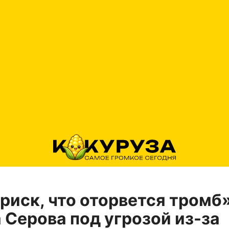
риск, что оторвется тромб»
 Серова под угрозой из-за