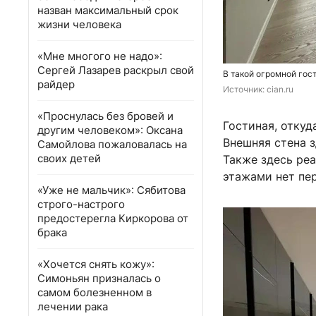
назван максимальный срок
жизни человека
«Мне многого не надо»:
Сергей Лазарев раскрыл свой
В такой огромной гос
райдер
Источник: 
cian.ru
«Проснулась без бровей и
Гостиная, откуд
другим человеком»: Оксана
Внешняя стена з
Самойлова пожаловалась на
своих детей
Также здесь ре
этажами нет пе
«Уже не мальчик»: Сябитова
строго-настрого
предостерегла Киркорова от
брака
«Хочется снять кожу»:
Симоньян призналась о
самом болезненном в
лечении рака