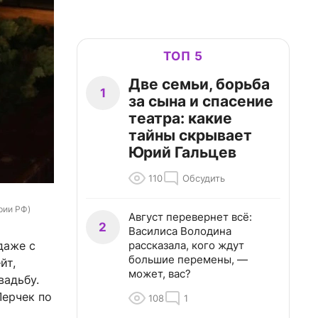
ТОП 5
Две семьи, борьба
1
за сына и спасение
театра: какие
тайны скрывает
Юрий Гальцев
110
Обсудить
рии РФ)
Август перевернет всё:
2
Василиса Володина
рассказала, кого ждут
даже с
большие перемены, —
йт,
может, вас?
вадьбу.
Лерчек по
108
1