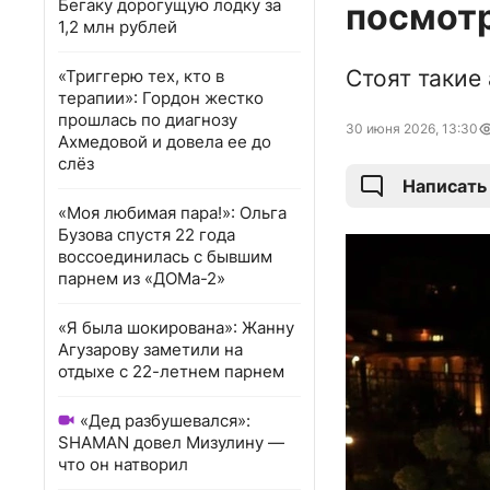
Бегаку дорогущую лодку за
посмотр
1,2 млн рублей
Стоят такие
«Триггерю тех, кто в
терапии»: Гордон жестко
прошлась по диагнозу
30 июня 2026, 13:30
Ахмедовой и довела ее до
слёз
Написать
«Моя любимая пара!»: Ольга
Бузова спустя 22 года
воссоединилась с бывшим
парнем из «ДОМа-2»
«Я была шокирована»: Жанну
Агузарову заметили на
отдыхе с 22-летнем парнем
«Дед разбушевался»:
SHAMAN довел Мизулину —
что он натворил