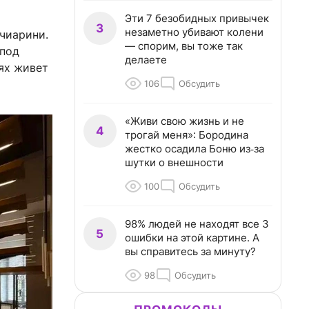
Эти 7 безобидных привычек
3
незаметно убивают колени
чиарини.
— спорим, вы тоже так
 под
делаете
ях живет
106
Обсудить
«Живи свою жизнь и не
4
трогай меня»: Бородина
жестко осадила Боню из‑за
шутки о внешности
100
Обсудить
98% людей не находят все 3
5
ошибки на этой картине. А
вы справитесь за минуту?
98
Обсудить