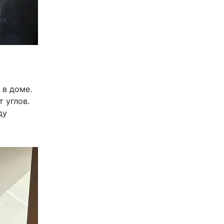
 в доме.
т углов.
ду