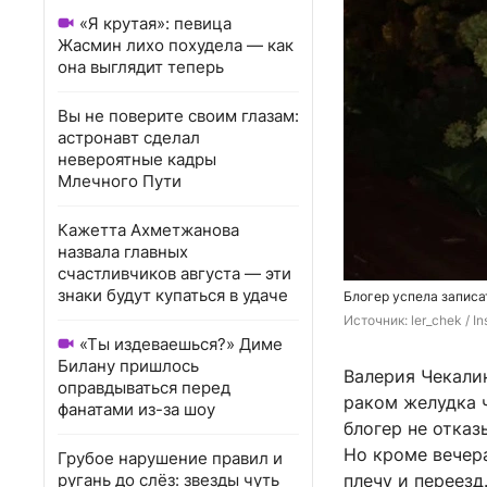
«Я крутая»: певица
Жасмин лихо похудела — как
она выглядит теперь
Вы не поверите своим глазам:
астронавт сделал
невероятные кадры
Млечного Пути
Кажетта Ахметжанова
назвала главных
счастливчиков августа — эти
знаки будут купаться в удаче
Блогер успела записа
Источник: 
ler_chek 
/ I
«Ты издеваешься?» Диме
Билану пришлось
Валерия Чекалин
оправдываться перед
раком желудка 
фанатами из-за шоу
блогер не отказ
Но кроме вечера
Грубое нарушение правил и
ругань до слёз: звезды чуть
плечу и переезд