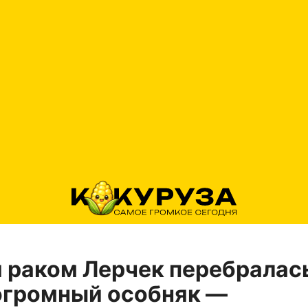
 раком Лерчек перебралас
огромный особняк —