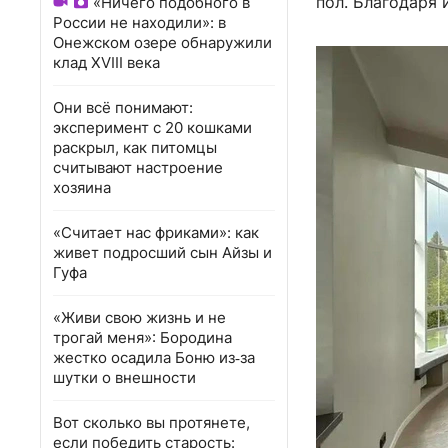
пол. Благодаря 
«Ничего подобного в
России не находили»: в
Онежском озере обнаружили
клад XVIII века
Они всё понимают:
эксперимент с 20 кошками
раскрыл, как питомцы
считывают настроение
хозяина
«Считает нас фриками»: как
живет подросший сын Айзы и
Гуфа
«Живи свою жизнь и не
трогай меня»: Бородина
жестко осадила Боню из‑за
шутки о внешности
Вот сколько вы протянете,
если победить старость: