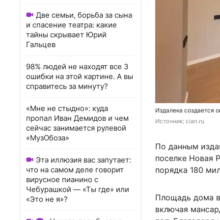
Две семьи, борьба за сына
и спасение театра: какие
тайны скрывает Юрий
Гальцев
98% людей не находят все 3
ошибки на этой картине. А вы
справитесь за минуту?
«Мне не стыдно»: куда
Издалека создается о
пропал Иван Демидов и чем
Источник: 
cian.ru
сейчас занимается рулевой
«МузОбоза»
По данным изда
поселке Новая Р
Эта иллюзия вас запутает:
что на самом деле говорит
порядка 180 мил
вирусное пианино с
Чебурашкой — «Ты где» или
Площадь дома в
«Это не я»?
включая мансар