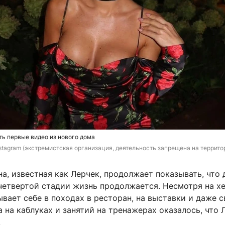
ть первые видео из нового дома
nstagram (экстремистская организация, деятельность запрещена на террито
а, известная как Лерчек, продолжает показывать, что 
четвертой стадии жизнь продолжается. Несмотря на хе
ывает себе в походах в ресторан, на выставки и даже с
 на каблуках и занятий на тренажерах оказалось, что 
.