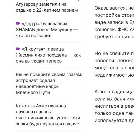
Агузарову заметили на
Оказывается, не
отдыхе с 22-летнем парнем
постройка стои
виде записи в 
«Дед разбушевался»:
кошелек. ФНС с
SHAMAN довел Мизулину —
что он натворил
требует за них н
«Я крутая»: певица
Но не спешите 
Жасмин лихо похудела — как
новости. Легкие
она выглядит теперь
могут спать спо
Вы не поверите своим глазам:
недвижимостью в
астронавт сделал
невероятные кадры
А вот владельц
Млечного Пути
если их баня ил
Кажетта Ахметжанова
числиться в рее
назвала главных
только одна так
счастливчиков августа — эти
используется дл
знаки будут купаться в удаче