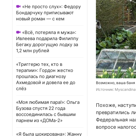
«Не просто слух»: Федору
Бондарчуку приписывают
новый роман — с кем
«Всё, потеряла я мужа»:
Ивлеева подарила Филиппу
Бегаку дорогущую лодку за
1,2 млн рублей
«Триггерю тех, кто в
терапии»: Гордон жестко
прошлась по диагнозу
Ахмедовой и довела ее до
Возможно, ваша баня 
слёз
Источник: 
Myscandina
«Моя любимая пара!»: Ольга
Похоже, наступи
Бузова спустя 22 года
превратились л
воссоединилась с бывшим
Федеральная нал
парнем из «ДОМа-2»
вопросе налого
«Я была шокирована»: Жанну