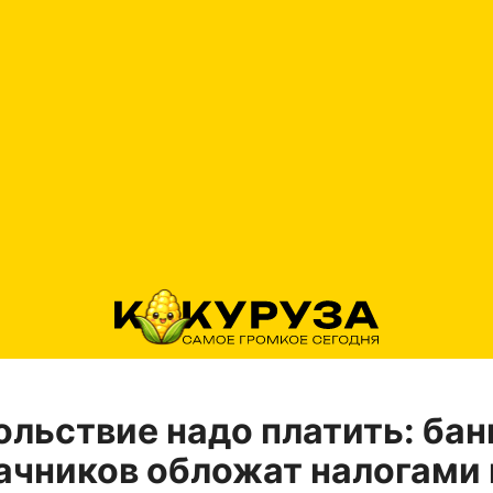
ольствие надо платить: бан
ачников обложат налогами 