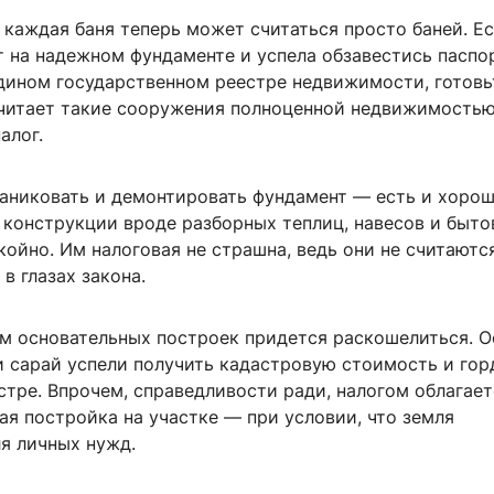
 каждая баня теперь может считаться просто баней. Е
т на надежном фундаменте и успела обзавестись паспо
Едином государственном реестре недвижимости, готовь
читает такие сооружения полноценной недвижимостью
алог.
паниковать и демонтировать фундамент — есть и хоро
 конструкции вроде разборных теплиц, навесов и быто
койно. Им налоговая не страшна, ведь они не считаютс
 глазах закона.
ам основательных построек придется раскошелиться. 
и сарай успели получить кадастровую стоимость и гор
стре. Впрочем, справедливости ради, налогом облагает
ая постройка на участке — при условии, что земля
я личных нужд.