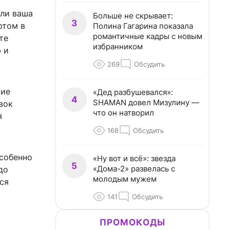
сли ваша
Больше не скрывает:
3
ртом в
Полина Гагарина показала
романтичные кадры с новым
те
избранником
 и
269
Обсудить
шие
«Дед разбушевался»:
4
SHAMAN довел Мизулину —
вок
что он натворил
я
168
Обсудить
Особенно
«Ну вот и всё»: звезда
5
«Дома-2» развелась с
до
молодым мужем
ся
141
Обсудить
ПРОМОКОДЫ