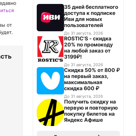
недавно
35 дней бесплатного
иться
доступа к подписке
Иви для новых
зы от
пользователей
будет.
До 31 августа, 2026
ROSTIC'S - скидка
20% по промокоду
на любой заказ от
асть
3199₽!
До 31 августа, 2026
Скидка 50% от 800 ₽
на первый заказ,
максимальная
скидка 600 ₽
До 31 августа, 2026
Получить скидку на
первую и повторную
покупку билетов на
Яндекс Афише