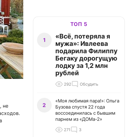
ТОП 5
«Всё, потеряла я
1
мужа»: Ивлеева
подарила Филиппу
Бегаку дорогущую
лодку за 1,2 млн
рублей
292
Обсудить
«Моя любимая пара!»: Ольга
2
, не
Бузова спустя 22 года
воссоединилась с бывшим
асходов.
парнем из «ДОМа-2»
в
271
3