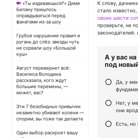
К слову, дачни
«Ты издеваешься?» Диме
Билану пришлось
стало известно
оправдываться перед
своих шести со
фанатами из-за шоу
проверьте, не п
законодателей. 
Грубое нарушение правил и
ругань до слёз: звезды чуть
не сорвали шоу «Большой
куш»
А у вас н
под новый
Август перевернет всё:
Василиса Володина
рассказала, кого ждут
Да, у ме
большие перемены, —
фундамен
может, вас?
Нет, у м
Эти 7 безобидных привычек
они врод
незаметно убивают колени —
спорим, вы тоже так делаете
Есть, но
Один выбор раскроет вашу