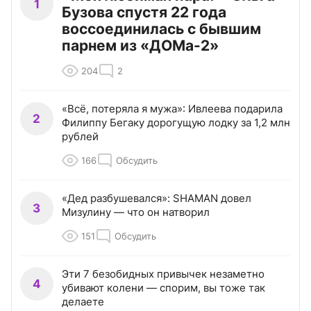
1
Бузова спустя 22 года
воссоединилась с бывшим
парнем из «ДОМа-2»
204
2
«Всё, потеряла я мужа»: Ивлеева подарила
2
Филиппу Бегаку дорогущую лодку за 1,2 млн
рублей
166
Обсудить
«Дед разбушевался»: SHAMAN довел
3
Мизулину — что он натворил
151
Обсудить
Эти 7 безобидных привычек незаметно
4
убивают колени — спорим, вы тоже так
делаете