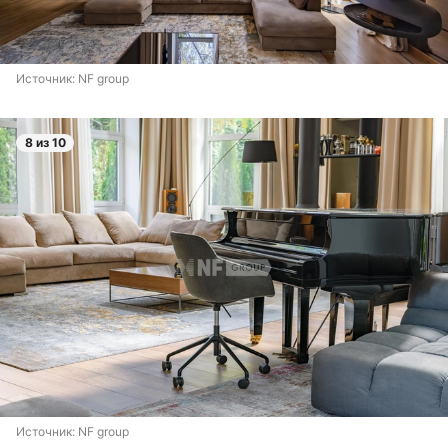
Источник: 
NF group
8 из 10
Источник: 
NF group