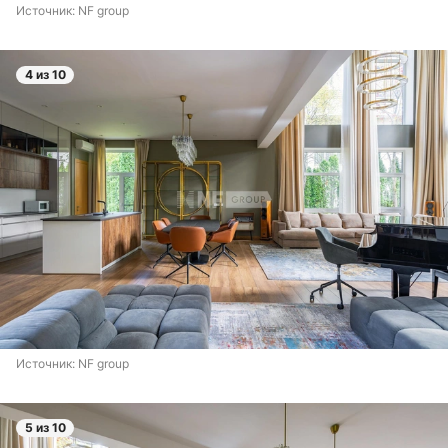
Источник: 
NF group
4 из 10
Источник: 
NF group
5 из 10