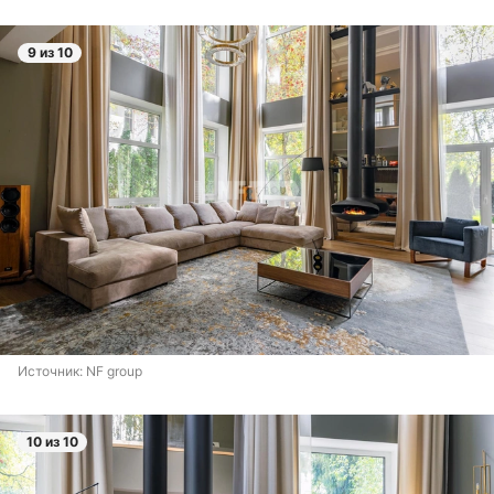
9 из 10
Источник: 
NF group
10 из 10