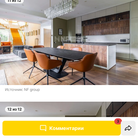
11 из 12
Источник: 
NF group
12 из 12
3
Комментарии