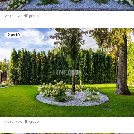
Источник: 
NF group
2 из 10
Источник: 
NF group