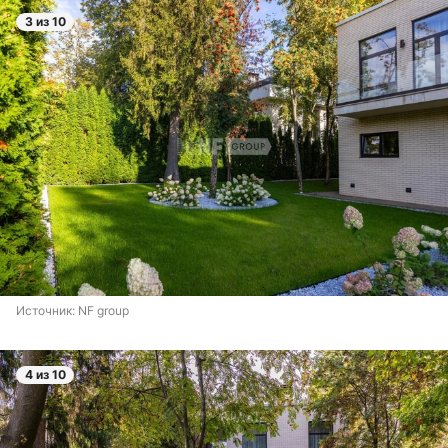
3 из 10
Источник: 
NF group
4 из 10