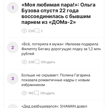
«Моя любимая пара!»: Ольга
1
Бузова спустя 22 года
воссоединилась с бывшим
парнем из «ДОМа-2»
229
2
«Всё, потеряла я мужа»: Ивлеева подарила
2
Филиппу Бегаку дорогущую лодку за 1,2 млн
рублей
228
Обсудить
Больше не скрывает: Полина Гагарина
3
показала романтичные кадры с новым
избранником
160
Обсудить
«Дед разбушевался»: SHAMAN довел