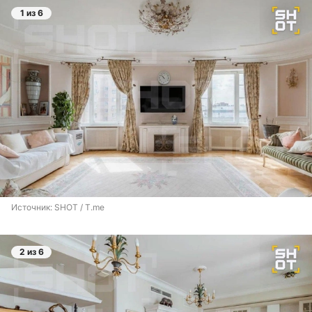
1 из 6
Источник: 
SHOT / T.me
2 из 6