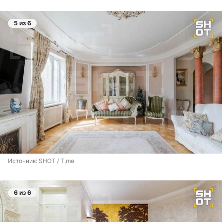
5 из 6
Источник: 
SHOT / T.me
6 из 6