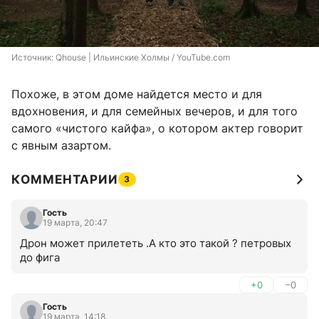
Источник: 
Qhouse | Ильинские Холмы / YouTube.com
Похоже, в этом доме найдется место и для
вдохновения, и для семейных вечеров, и для того
самого «чистого кайфа», о котором актер говорит
с явным азартом.
КОММЕНТАРИИ
3
Гость
19 марта, 20:47
Дрон может прилететь .А кто это такой ? петровых 
до фига
+0
–0
Гость
19 марта, 14:18