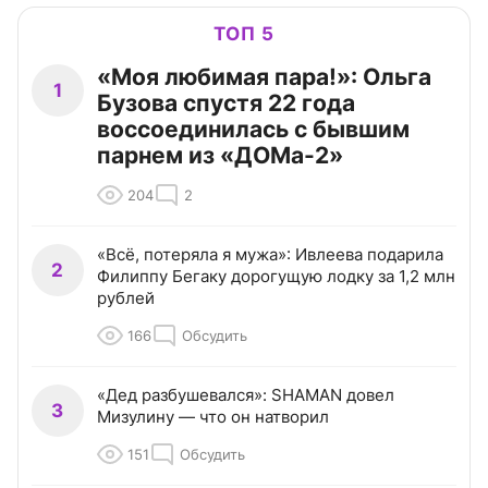
ТОП 5
«Моя любимая пара!»: Ольга
1
Бузова спустя 22 года
воссоединилась с бывшим
парнем из «ДОМа-2»
204
2
«Всё, потеряла я мужа»: Ивлеева подарила
2
Филиппу Бегаку дорогущую лодку за 1,2 млн
рублей
166
Обсудить
«Дед разбушевался»: SHAMAN довел
3
Мизулину — что он натворил
151
Обсудить