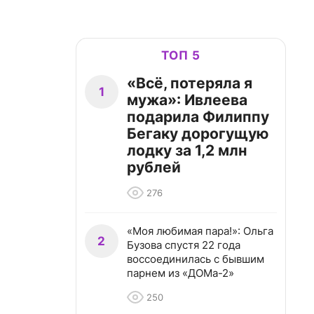
ТОП 5
«Всё, потеряла я
1
мужа»: Ивлеева
подарила Филиппу
Бегаку дорогущую
лодку за 1,2 млн
рублей
276
«Моя любимая пара!»: Ольга
2
Бузова спустя 22 года
воссоединилась с бывшим
парнем из «ДОМа-2»
250