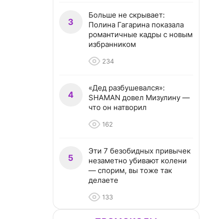
Больше не скрывает:
3
Полина Гагарина показала
романтичные кадры с новым
избранником
234
«Дед разбушевался»:
4
SHAMAN довел Мизулину —
что он натворил
162
Эти 7 безобидных привычек
5
незаметно убивают колени
— спорим, вы тоже так
делаете
133