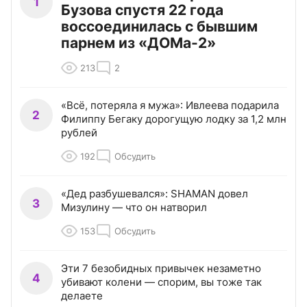
1
Бузова спустя 22 года
воссоединилась с бывшим
парнем из «ДОМа-2»
213
2
«Всё, потеряла я мужа»: Ивлеева подарила
2
Филиппу Бегаку дорогущую лодку за 1,2 млн
рублей
192
Обсудить
«Дед разбушевался»: SHAMAN довел
3
Мизулину — что он натворил
153
Обсудить
Эти 7 безобидных привычек незаметно
4
убивают колени — спорим, вы тоже так
делаете