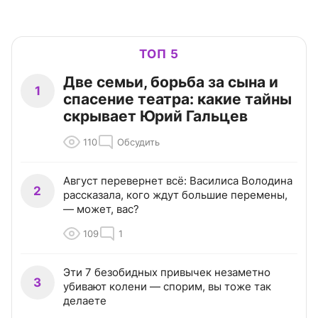
ТОП 5
Две семьи, борьба за сына и
1
спасение театра: какие тайны
скрывает Юрий Гальцев
110
Обсудить
Август перевернет всё: Василиса Володина
2
рассказала, кого ждут большие перемены,
— может, вас?
109
1
Эти 7 безобидных привычек незаметно
3
убивают колени — спорим, вы тоже так
делаете