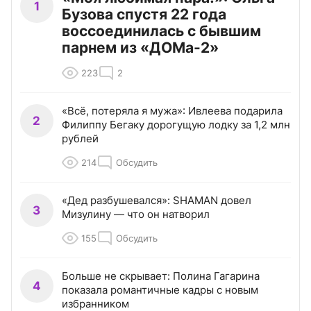
1
Бузова спустя 22 года
воссоединилась с бывшим
парнем из «ДОМа-2»
223
2
«Всё, потеряла я мужа»: Ивлеева подарила
2
Филиппу Бегаку дорогущую лодку за 1,2 млн
рублей
214
Обсудить
«Дед разбушевался»: SHAMAN довел
3
Мизулину — что он натворил
155
Обсудить
Больше не скрывает: Полина Гагарина
4
показала романтичные кадры с новым
избранником