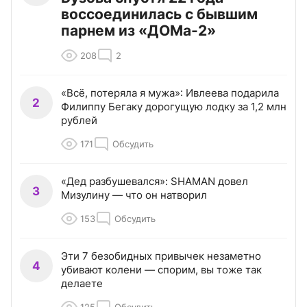
воссоединилась с бывшим
парнем из «ДОМа-2»
208
2
«Всё, потеряла я мужа»: Ивлеева подарила
2
Филиппу Бегаку дорогущую лодку за 1,2 млн
рублей
171
Обсудить
«Дед разбушевался»: SHAMAN довел
3
Мизулину — что он натворил
153
Обсудить
Эти 7 безобидных привычек незаметно
4
убивают колени — спорим, вы тоже так
делаете