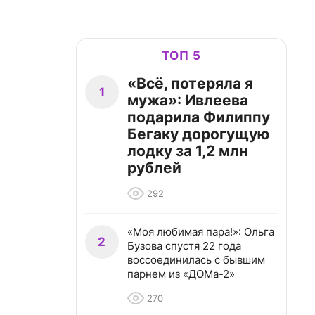
ТОП 5
«Всё, потеряла я
1
мужа»: Ивлеева
подарила Филиппу
Бегаку дорогущую
лодку за 1,2 млн
рублей
292
«Моя любимая пара!»: Ольга
2
Бузова спустя 22 года
воссоединилась с бывшим
парнем из «ДОМа-2»
270