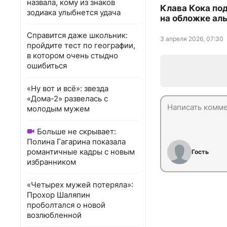
назвала, кому из знаков
Клава Кока по
зодиака улыбнется удача
на обложке ал
Справится даже школьник:
3 апреля 2026, 07:30
пройдите тест по географии,
в котором очень стыдно
ошибиться
«Ну вот и всё»: звезда
«Дома-2» развелась с
молодым мужем
Больше не скрывает:
Полина Гагарина показала
романтичные кадры с новым
Гость
избранником
«Четырех мужей потеряла»:
Прохор Шаляпин
проболтался о новой
возлюбленной