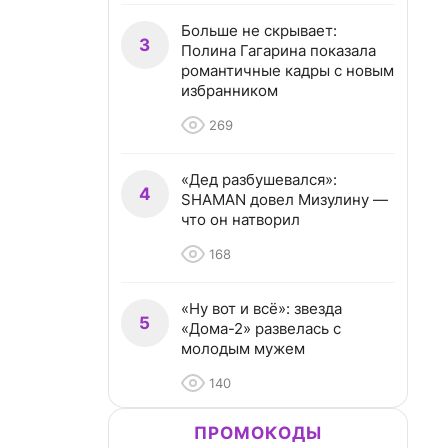
Больше не скрывает:
3
Полина Гагарина показала
романтичные кадры с новым
избранником
269
«Дед разбушевался»:
4
SHAMAN довел Мизулину —
что он натворил
168
«Ну вот и всё»: звезда
5
«Дома-2» развелась с
молодым мужем
140
ПРОМОКОДЫ