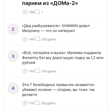
парнем из «ДОМа-2»
198
1
«Дед разбушевался»: SHAMAN довел
2
Мизулину — что он натворил
149
Обсудить
«Всё, потеряла я мужа»: Ивлеева подарила
3
Филиппу Бегаку дорогущую лодку за 1,2 млн
рублей
144
Обсудить
Эти 7 безобидных привычек незаметно
4
убивают колени — спорим, вы тоже так
делаете
119
Обсудить