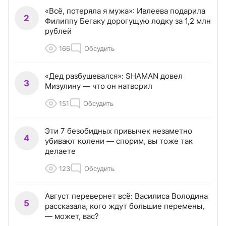
«Всё, потеряла я мужа»: Ивлеева подарила
2
Филиппу Бегаку дорогущую лодку за 1,2 млн
рублей
166
Обсудить
«Дед разбушевался»: SHAMAN довел
3
Мизулину — что он натворил
151
Обсудить
Эти 7 безобидных привычек незаметно
4
убивают колени — спорим, вы тоже так
делаете
123
Обсудить
Август перевернет всё: Василиса Володина
5
рассказала, кого ждут большие перемены,
— может, вас?