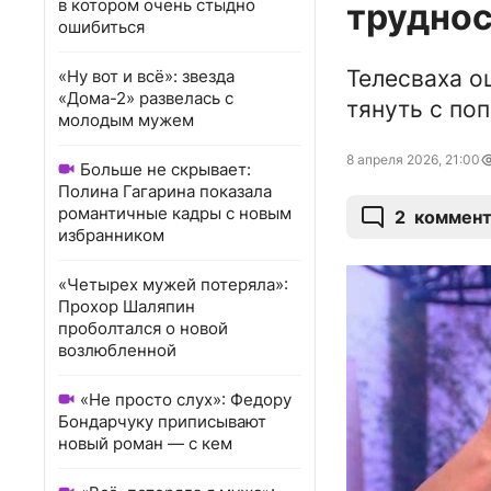
в котором очень стыдно
труднос
ошибиться
Телесваха о
«Ну вот и всё»: звезда
«Дома-2» развелась с
тянуть с по
молодым мужем
8 апреля 2026, 21:00
Больше не скрывает:
Полина Гагарина показала
романтичные кадры с новым
2
коммент
избранником
«Четырех мужей потеряла»:
Прохор Шаляпин
проболтался о новой
возлюбленной
«Не просто слух»: Федору
Бондарчуку приписывают
новый роман — с кем