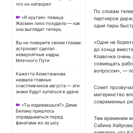
что он натворил
По словам теле
«Я крутая»: певица
партнеров держа
Жасмин лихо похудела — как
одни пары быстр
она выглядит теперь
«Одни не борютс
Вы не поверите своим глазам:
астронавт сделал
до конца вместе
невероятные кадры
Клавочке очень 
Млечного Пути
совмещать работ
вопросом», — п
Кажетта Ахметжанова
назвала главных
счастливчиков августа — эти
Совет прозвучал
знаки будут купаться в удаче
материнство вп
современных ре
«Ты издеваешься?» Диме
Билану пришлось
оправдываться перед
Тем временем в
фанатами из-за шоу
Сабина Хайрова
заявляла, что К