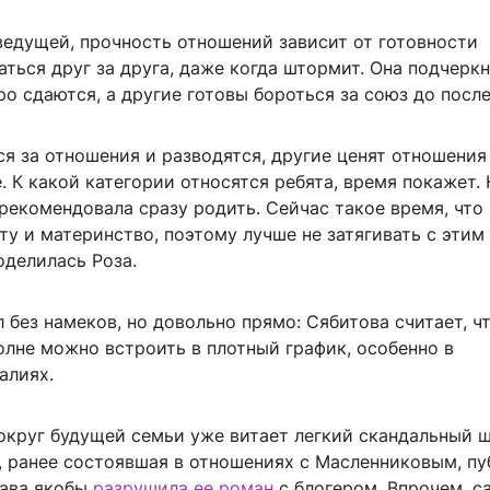
ведущей, прочность отношений зависит от готовности
ться друг за друга, даже когда штормит. Она подчеркн
о сдаются, а другие готовы бороться за союз до после
я за отношения и разводятся, другие ценят отношения
. К какой категории относятся ребята, время покажет. 
рекомендовала сразу родить. Сейчас такое время, чт
у и материнство, поэтому лучше не затягивать с этим
оделилась Роза.
 без намеков, но довольно прямо: Сябитова считает, ч
олне можно встроить в плотный график, особенно в
алиях.
округ будущей семьи уже витает легкий скандальный 
, ранее состоявшая в отношениях с Масленниковым, пу
лава якобы
разрушила ее роман
с блогером. Впрочем, с