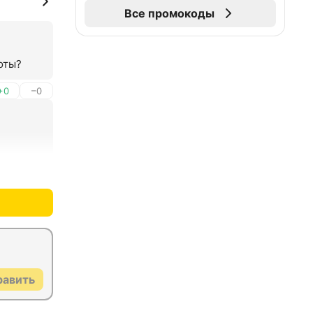
Все промокоды
оты?
+0
–0
+0
–0
равить