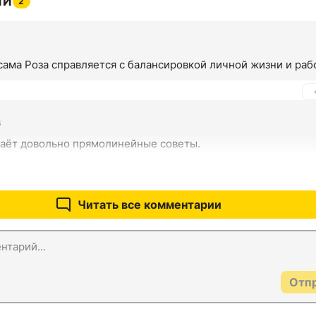
ИИ
2
7
сама Роза справляется с балансировкой личной жизни и раб
6
даёт довольно прямолинейные советы.
Читать все комментарии
Отп