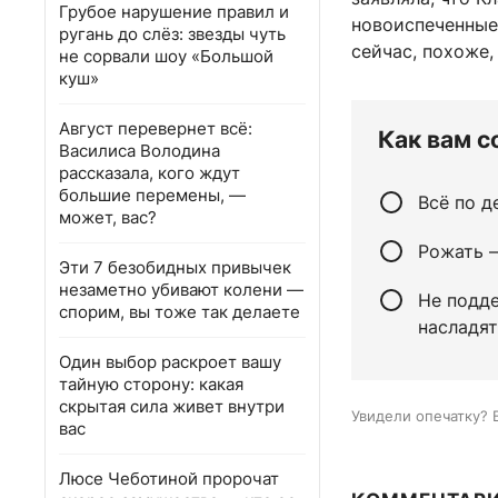
Грубое нарушение правил и
новоиспеченные
ругань до слёз: звезды чуть
сейчас, похоже,
не сорвали шоу «Большой
куш»
Август перевернет всё:
Как вам с
Василиса Володина
рассказала, кого ждут
большие перемены, —
Всё по д
может, вас?
Рожать —
Эти 7 безобидных привычек
незаметно убивают колени —
Не подд
спорим, вы тоже так делаете
насладят
Один выбор раскроет вашу
тайную сторону: какая
скрытая сила живет внутри
Увидели опечатку? 
вас
Люсе Чеботиной пророчат