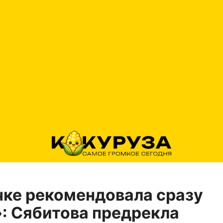
ке рекомендовала сразу
: Сябитова предрекла