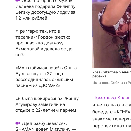
«Всё, потеряла я мужа»:
Ивлеева подарила Филиппу
Бегаку дорогущую лодку за
1,2 млн рублей
«Триггерю тех, кто в
терапии»: Гордон жестко
прошлась по диагнозу
Ахмедовой и довела ее до
слёз
«Моя любимая пара!»: Ольга
Роза Сябитова оценил
Бузова спустя 22 года
ребенка
воссоединилась с бывшим
Источник: 
Сябитова Р
парнем из «ДОМа-2»
Помолвка Клавы
«Я была шокирована»: Жанну
Агузарову заметили на
и не только в ф
отдыхе с 22-летнем парнем
беседе с «КП-Е
знакома поверх
«Дед разбушевался»:
перспективах п
SHAMAN довел Мизулину —