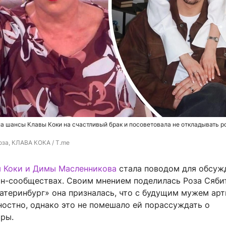
а шансы Клавы Коки на счастливый брак и посоветовала не откладывать 
оза, КЛАВА КОКА / T.me
 Коки и Димы Масленникова
стала поводом для обсуж
ан-сообществах. Своим мнением поделилась Роза Сябит
катеринбург» она призналась, что с будущим мужем ар
ностно, однако это не помешало ей порассуждать о
ары.