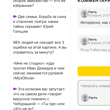
КОММЕНТАР
скорое замужество — кто ее
избранник?
Гость
8 апреля, 21:0
Две семьи, борьба за сына
и спасение театра: какие
Интересно, как 
тайны скрывает Юрий
Гальцев
Гость
98% людей не находят все 3
8 апреля, 21:0
ошибки на этой картине. А вы
Роза Сябитова 
справитесь за минуту?
«Мне не стыдно»: куда
пропал Иван Демидов и чем
сейчас занимается рулевой
«МузОбоза»
Эта иллюзия вас запутает:
что на самом деле говорит
Гость
вирусное пианино с
Чебурашкой — «Ты где» или
«Это не я»?