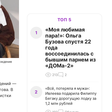
ТОП 5
«Моя любимая
1
пара!»: Ольга
Бузова спустя 22
года
воссоединилась с
бывшим парнем из
рождение
«ДОМа-2»
213
2
дений —
«Всё, потеряла я мужа»:
ова. В
2
Ивлеева подарила Филиппу
тистки
Бегаку дорогущую лодку за
1,2 млн рублей