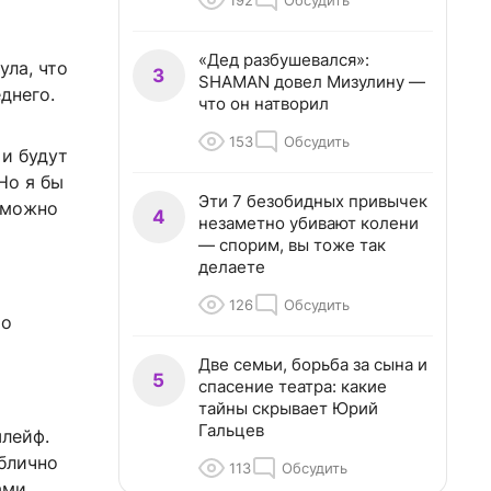
192
Обсудить
«Дед разбушевался»:
ула, что
3
SHAMAN довел Мизулину —
днего.
что он натворил
153
Обсудить
 и будут
Но я бы
Эти 7 безобидных привычек
о можно
4
незаметно убивают колени
— спорим, вы тоже так
делаете
126
Обсудить
то
Две семьи, борьба за сына и
5
спасение театра: какие
тайны скрывает Юрий
Гальцев
шлейф.
блично
113
Обсудить
ами