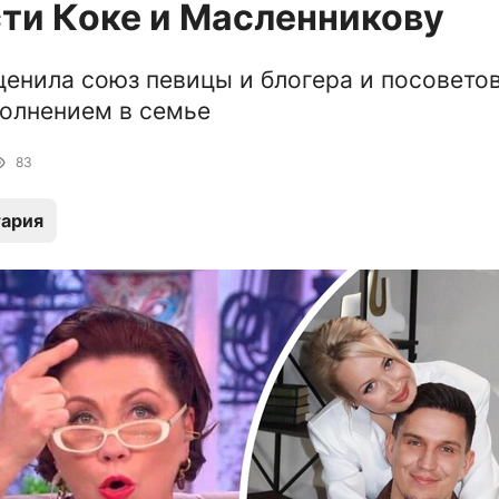
ти Коке и Масленникову
ценила союз певицы и блогера и посовето
полнением в семье
83
ария