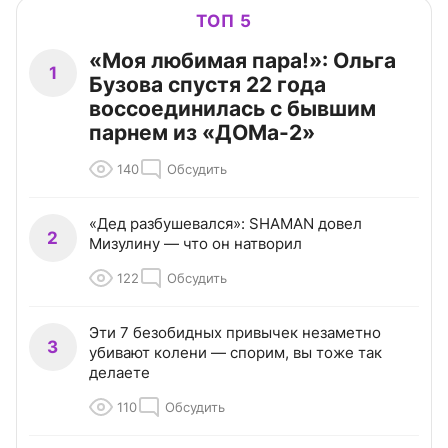
ТОП 5
«Моя любимая пара!»: Ольга
1
Бузова спустя 22 года
воссоединилась с бывшим
парнем из «ДОМа-2»
140
Обсудить
«Дед разбушевался»: SHAMAN довел
2
Мизулину — что он натворил
122
Обсудить
Эти 7 безобидных привычек незаметно
3
убивают колени — спорим, вы тоже так
делаете
110
Обсудить