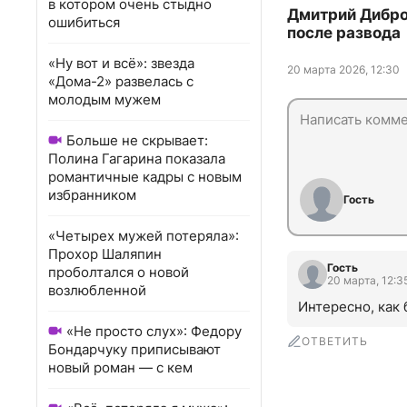
в котором очень стыдно
Дмитрий Дибро
ошибиться
после развода
«Ну вот и всё»: звезда
20 марта 2026, 12:30
«Дома-2» развелась с
молодым мужем
Больше не скрывает:
Полина Гагарина показала
романтичные кадры с новым
избранником
Гость
«Четырех мужей потеряла»:
Прохор Шаляпин
Гость
проболтался о новой
20 марта, 12:3
возлюбленной
Интересно, как
«Не просто слух»: Федору
ОТВЕТИТЬ
Бондарчуку приписывают
новый роман — с кем