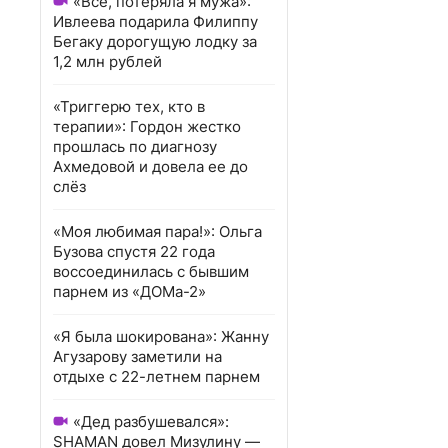
«Всё, потеряла я мужа»:
Ивлеева подарила Филиппу
Бегаку дорогущую лодку за
1,2 млн рублей
«Триггерю тех, кто в
терапии»: Гордон жестко
прошлась по диагнозу
Ахмедовой и довела ее до
слёз
«Моя любимая пара!»: Ольга
Бузова спустя 22 года
воссоединилась с бывшим
парнем из «ДОМа-2»
«Я была шокирована»: Жанну
Агузарову заметили на
отдыхе с 22-летнем парнем
«Дед разбушевался»:
SHAMAN довел Мизулину —