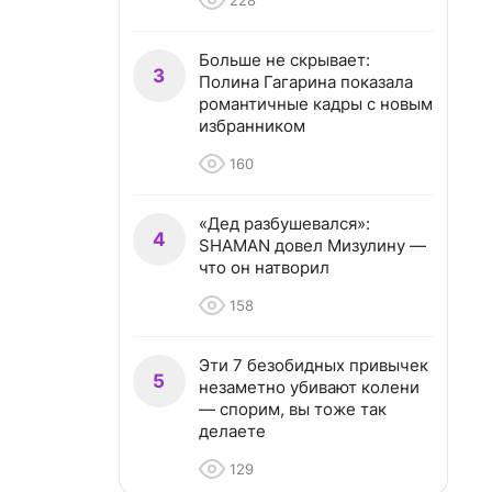
228
Больше не скрывает:
3
Полина Гагарина показала
романтичные кадры с новым
избранником
160
«Дед разбушевался»:
4
SHAMAN довел Мизулину —
что он натворил
158
Эти 7 безобидных привычек
5
незаметно убивают колени
— спорим, вы тоже так
делаете
129