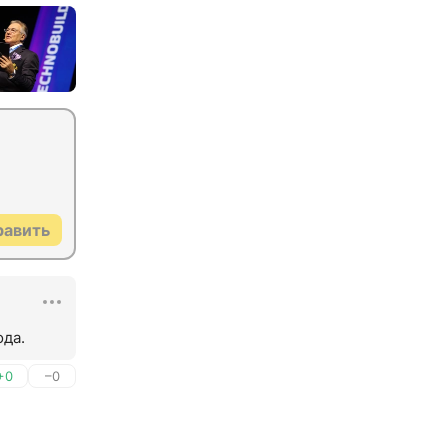
равить
ода.
+0
–0