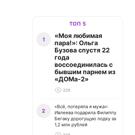
ТОП 5
«Моя любимая
1
пара!»: Ольга
Бузова спустя 22
года
воссоединилась с
бывшим парнем из
«ДОМа-2»
229
«Всё, потеряла я мужа»:
2
Ивлеева подарила Филиппу
Бегаку дорогущую лодку за
1,2 млн рублей