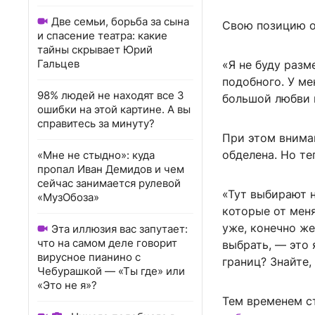
Две семьи, борьба за сына
Свою позицию о
и спасение театра: какие
тайны скрывает Юрий
Гальцев
«Я не буду разм
подобного. У ме
98% людей не находят все 3
большой любви и
ошибки на этой картине. А вы
справитесь за минуту?
При этом внима
обделена. Но те
«Мне не стыдно»: куда
пропал Иван Демидов и чем
сейчас занимается рулевой
«Тут выбирают н
«МузОбоза»
которые от меня
уже, конечно же
Эта иллюзия вас запутает:
что на самом деле говорит
выбрать, — это 
вирусное пианино с
границ? Знайте,
Чебурашкой — «Ты где» или
«Это не я»?
Тем временем ст