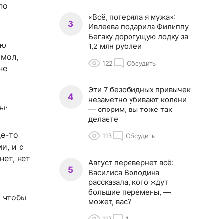
по
«Всё, потеряла я мужа»:
3
Ивлеева подарила Филиппу
Бегаку дорогущую лодку за
ую
1,2 млн рублей
 мол,
122
Обсудить
не
Эти 7 безобидных привычек
4
незаметно убивают колени
ы:
— спорим, вы тоже так
делаете
де-то
113
Обсудить
и, и с
нет, нет
Август перевернет всё:
5
Василиса Володина
рассказала, кого ждут
большие перемены, —
, чтобы
может, вас?
112
1