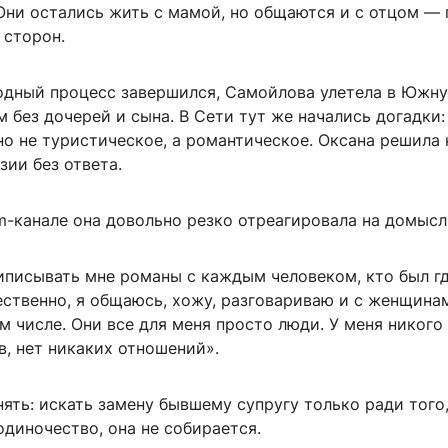
Они остались жить с мамой, но общаются и с отцом — 
 сторон.
одный процесс завершился, Самойлова улетела в Южн
 без дочерей и сына. В Сети тут же начались догадки:
о не туристическое, а романтическое. Оксана решила 
зии без ответа.
m-канале она довольно резко отреагировала на домысл
иписывать мне романы с каждым человеком, кто был г
ественно, я общаюсь, хожу, разговариваю и с женщинам
 числе. Они все для меня просто люди. У меня никого 
, нет никаких отношений».
ять: искать замену бывшему супругу только ради того
одиночество, она не собирается.