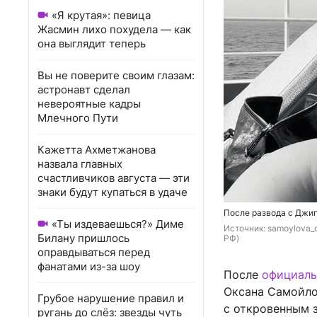
«Я крутая»: певица
Жасмин лихо похудела — как
она выглядит теперь
Вы не поверите своим глазам:
астронавт сделал
невероятные кадры
Млечного Пути
Кажетта Ахметжанова
назвала главных
счастливчиков августа — эти
знаки будут купаться в удаче
После развода с Джи
«Ты издеваешься?» Диме
Источник: 
samoylova_o
Билану пришлось
РФ)
оправдываться перед
фанатами из-за шоу
После
официаль
Оксана Самойлов
Грубое нарушение правил и
с откровенным з
ругань до слёз: звезды чуть