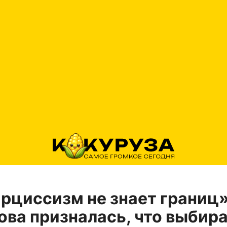
рциссизм не знает границ»
ва призналась, что выбир