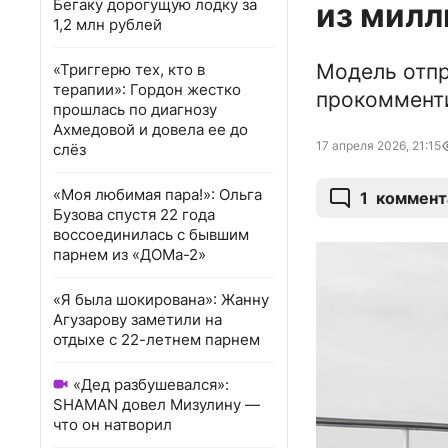
Бегаку дорогущую лодку за
из мил
1,2 млн рублей
Модель отпр
«Триггерю тех, кто в
терапии»: Гордон жестко
прокомменти
прошлась по диагнозу
Ахмедовой и довела ее до
17 апреля 2026, 21:15
слёз
«Моя любимая пара!»: Ольга
1
коммент
Бузова спустя 22 года
воссоединилась с бывшим
парнем из «ДОМа-2»
«Я была шокирована»: Жанну
Агузарову заметили на
отдыхе с 22-летнем парнем
«Дед разбушевался»:
SHAMAN довел Мизулину —
что он натворил