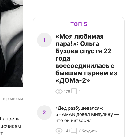
ТОП 5
«Моя любимая
1
пара!»: Ольга
Бузова спустя 22
года
воссоединилась с
бывшим парнем из
«ДОМа-2»
178
1
а территории 
«Дед разбушевался»:
2
SHAMAN довел Мизулину —
1 апреля
что он натворил
писчикам
141
Обсудить
ут