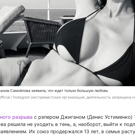
ганом Самойлова заявила, что ждет только большую любовь
fficial / Instagram (экстремистская организация, деятельность запрещена н
ного разрыва
с рэпером Джиганом (Денис Устименко) 
а решила не уходить в тень, а, наоборот, выйти к под
аявлением. Их союз продержался 13 лет, в семье раст