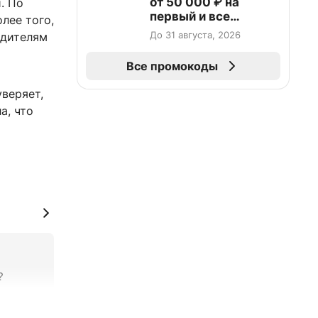
от 50 000 ₽ на
. По
первый и все
лее того,
повторные заказы по
До 31 августа, 2026
одителям
промокоду НАБЕРИ
Все промокоды
уверяет,
а, что
?
+0
–0