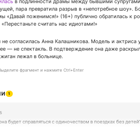
илась
в подлинности драмы между бывшими супругами
щей, пара превратила разрыв в «непотребное шоу». Бо
мы «Давай поженимся!» (16+) публично обратилась к р
 «Перестаньте считать нас идиотами!»
 не согласилась Анна Калашникова. Модель и актриса 
ее — не спектакль. В подтверждение она даже раскрыл
жиган лежал в больнице.
Выделите фрагмент и нажмите Ctrl+Enter
ИИ
1
25
она будет справляться с одиночеством в поездках без детей