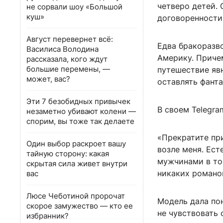
четверо детей. 
не сорвали шоу «Большой
куш»
договоренности
Август перевернет всё:
Едва бракоразв
Василиса Володина
Америку. Причем
рассказала, кого ждут
большие перемены, —
путешествие явн
может, вас?
оставлять фанта
Эти 7 безобидных привычек
В своем Telegra
незаметно убивают колени —
спорим, вы тоже так делаете
«Прекратите пр
Один выбор раскроет вашу
возле меня. Ест
тайную сторону: какая
мужчинами в том
скрытая сила живет внутри
никаких романов
вас
Люсе Чеботиной пророчат
Модель дала пон
скорое замужество — кто ее
не чувствовать 
избранник?