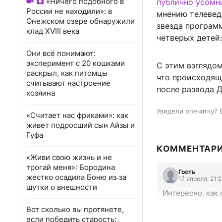
«Ничего подобного в
публично усомн
России не находили»: в
мнению телеведу
Онежском озере обнаружили
звезда програм
клад XVIII века
четверых детей:
Они всё понимают:
эксперимент с 20 кошками
С этим взглядом
раскрыл, как питомцы
что происходящ
считывают настроение
после развода Д
хозяина
Увидели опечатку? 
«Считает нас фриками»: как
живет подросший сын Айзы и
Гуфа
КОММЕНТАР
«Живи свою жизнь и не
трогай меня»: Бородина
Гость
жестко осадила Боню из‑за
17 апреля, 21:
шутки о внешности
Интересно, как 
Вот сколько вы протянете,
если победить старость: