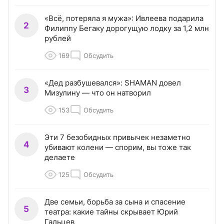
«Всё, потеряла я мужа»: Ивлеева подарила
2
Филиппу Бегаку дорогущую лодку за 1,2 млн
рублей
169
Обсудить
«Дед разбушевался»: SHAMAN довел
3
Мизулину — что он натворил
153
Обсудить
Эти 7 безобидных привычек незаметно
4
убивают колени — спорим, вы тоже так
делаете
125
Обсудить
Две семьи, борьба за сына и спасение
5
театра: какие тайны скрывает Юрий
Гальцев