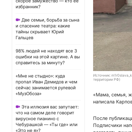
скорое замужество — кто ее
избранник?
Две семьи, борьба за сына
и спасение театра: какие
тайны скрывает Юрий
Гальцев
98% людей не находят все 3
ошибки на этой картине. А вы
справитесь за минуту?
Источник: 
m1r0slava_k
«Мне не стыдно»: куда
территории РФ)
пропал Иван Демидов и чем
сейчас занимается рулевой
«МузОбоза»
«Мама, семья, 
написала Карпов
Эта иллюзия вас запутает:
что на самом деле говорит
После публикац
вирусное пианино с
Чебурашкой — «Ты где» или
Подписчики нап
«Это не я»?