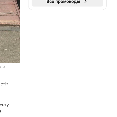
Все промокоды
 на 
ист!» —
енту.
я