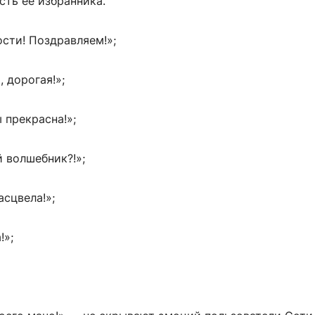
сть ее избранника.
ости! Поздравляем!»;
, дорогая!»;
ы прекрасна!»;
й волшебник?!»;
сцвела!»;
!»;