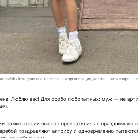
arpovich / Instagram (экстремистская организация, деятельность запрещена
жена. Люблю вас! Для особо любопытных: муж — не арт
ич.
ии комментарии быстро превратились в праздничную л
еребой поздравляют актрису и одновременно пытаютс