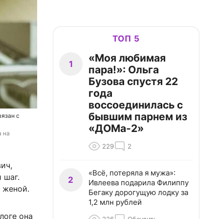
ТОП 5
«Моя любимая
1
пара!»: Ольга
Бузова спустя 22
года
воссоединилась с
бывшим парнем из
вязан с
«ДОМа-2»
 на 
229
2
ич,
«Всё, потеряла я мужа»:
 шаг.
2
Ивлеева подарила Филиппу
 женой.
Бегаку дорогущую лодку за
1,2 млн рублей
логе она