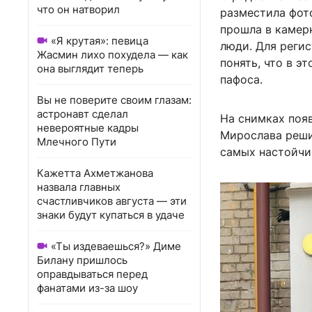
что он натворил
разместила фот
прошла в камер
«Я крутая»: певица
люди. Для регис
Жасмин лихо похудела — как
понять, что в э
она выглядит теперь
пафоса.
Вы не поверите своим глазам:
астронавт сделал
На снимках появ
невероятные кадры
Мирослава реши
Млечного Пути
самых настойчи
Кажетта Ахметжанова
назвала главных
счастливчиков августа — эти
знаки будут купаться в удаче
«Ты издеваешься?» Диме
Билану пришлось
оправдываться перед
фанатами из-за шоу