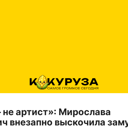
не артист»: Мирослава
ч внезапно выскочила зам