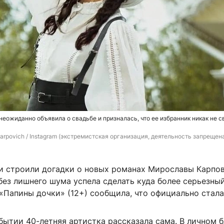
еожиданно объявила о свадьбе и призналась, что ее избранник никак не с
arpovich / Instagram (экстремистская организация, деятельность запрещена
и строили догадки о новых романах Мирославы Карпов
без лишнего шума успела сделать куда более серьезный
«Папины дочки» (12+) сообщила, что официально стала
ытии 40-летняя артистка рассказала сама. В личном б