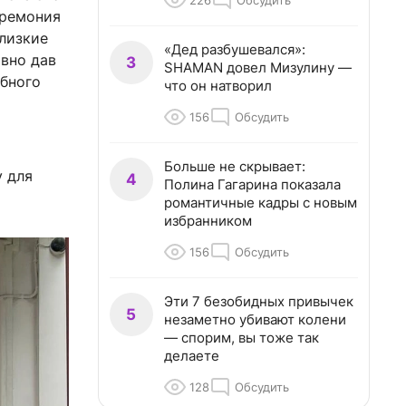
226
Обсудить
еремония
лизкие
«Дед разбушевался»:
явно дав
3
SHAMAN довел Мизулину —
ебного
что он натворил
156
Обсудить
Больше не скрывает:
у для
4
Полина Гагарина показала
романтичные кадры с новым
избранником
156
Обсудить
Эти 7 безобидных привычек
5
незаметно убивают колени
— спорим, вы тоже так
делаете
128
Обсудить