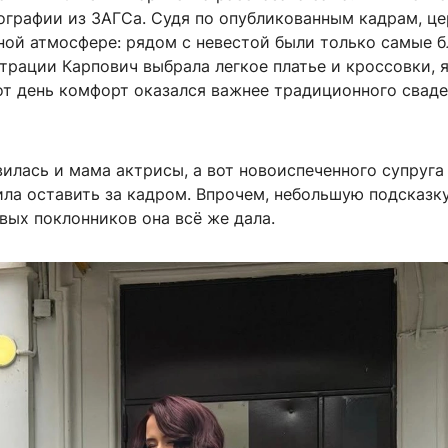
ографии из ЗАГСа. Судя по опубликованным кадрам, ц
ной атмосфере: рядом с невестой были только самые б
трации Карпович выбрала легкое платье и кроссовки, 
тот день комфорт оказался важнее традиционного свад
илась и мама актрисы, а вот новоиспеченного супруга
ла оставить за кадром. Впрочем, небольшую подсказк
вых поклонников она всё же дала.