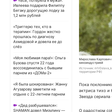
«Всё, потеряла я мужа»:
Ивлеева подарила Филиппу
Бегаку дорогущую лодку за
1,2 млн рублей
«Триггерю тех, кто в
терапии»: Гордон жестко
прошлась по диагнозу
Ахмедовой и довела ее до
слёз
«Моя любимая пара!»: Ольга
Мирослава Карпович н
Бузова спустя 22 года
киноиндустрией
воссоединилась с бывшим
Источник: 
m1r0slava_k
территории РФ)
парнем из «ДОМа-2»
«Я была шокирована»: Жанну
Пока поклонник
Агузарову заметили на
актриса тихо и 
отдыхе с 22-летнем парнем
Звезда сериала 
«Дед разбушевался»:
SHAMAN довел Мизулину —
О радостном соб