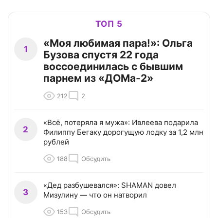
ТОП 5
«Моя любимая пара!»: Ольга
1
Бузова спустя 22 года
воссоединилась с бывшим
парнем из «ДОМа-2»
212
2
«Всё, потеряла я мужа»: Ивлеева подарила
2
Филиппу Бегаку дорогущую лодку за 1,2 млн
рублей
188
Обсудить
«Дед разбушевался»: SHAMAN довел
3
Мизулину — что он натворил
153
Обсудить