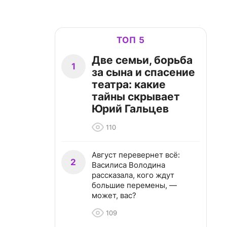
ТОП 5
Две семьи, борьба
1
за сына и спасение
театра: какие
тайны скрывает
Юрий Гальцев
110
Август перевернет всё:
2
Василиса Володина
рассказала, кого ждут
большие перемены, —
может, вас?
109