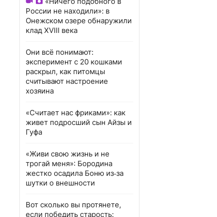
«Ничего подобного в
России не находили»: в
Онежском озере обнаружили
клад XVIII века
Они всё понимают:
эксперимент с 20 кошками
раскрыл, как питомцы
считывают настроение
хозяина
«Считает нас фриками»: как
живет подросший сын Айзы и
Гуфа
«Живи свою жизнь и не
трогай меня»: Бородина
жестко осадила Боню из‑за
шутки о внешности
Вот сколько вы протянете,
если победить старость: