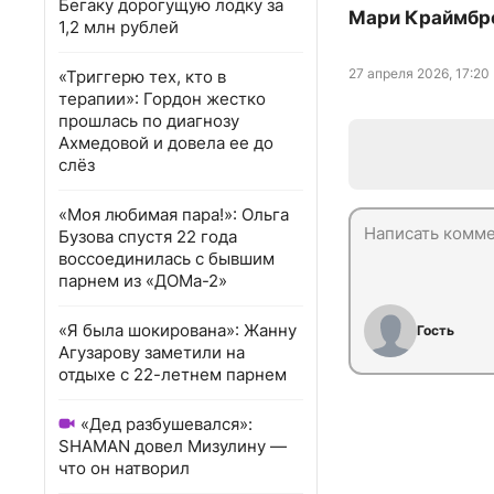
Бегаку дорогущую лодку за
Мари Краймбре
1,2 млн рублей
27 апреля 2026, 17:20
«Триггерю тех, кто в
терапии»: Гордон жестко
прошлась по диагнозу
Ахмедовой и довела ее до
слёз
«Моя любимая пара!»: Ольга
Бузова спустя 22 года
воссоединилась с бывшим
парнем из «ДОМа-2»
«Я была шокирована»: Жанну
Гость
Агузарову заметили на
отдыхе с 22-летнем парнем
«Дед разбушевался»:
SHAMAN довел Мизулину —
что он натворил