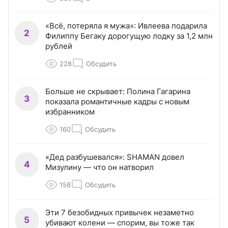
«Всё, потеряла я мужа»: Ивлеева подарила
2
Филиппу Бегаку дорогущую лодку за 1,2 млн
рублей
228
Обсудить
Больше не скрывает: Полина Гагарина
3
показала романтичные кадры с новым
избранником
160
Обсудить
«Дед разбушевался»: SHAMAN довел
4
Мизулину — что он натворил
158
Обсудить
Эти 7 безобидных привычек незаметно
5
убивают колени — спорим, вы тоже так