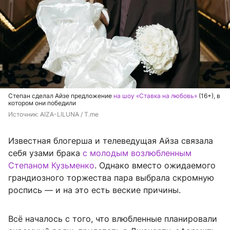
Степан сделал Айзе предложение
на шоу «Ставка на любовь»
(16+), в
котором они победили
Источник: 
AIZA-LILUNA / T.me
Известная блогерша и телеведущая Айза связала
себя узами брака
с молодым возлюбленным
Степаном Кузьменко
. Однако вместо ожидаемого
грандиозного торжества пара выбрала скромную
роспись — и на это есть веские причины.
Всё началось с того, что влюбленные планировали