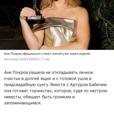
Аня Покров официально станет женой уже через неделю
Источник: 
АНЯ POKROV / T.me
Аня Покров решила не откладывать личное
счастье в долгий ящик и с головой ушла в
предсвадебную суету. Вместе с Артуром Бабичем
она готовит торжество, которое, судя по настрою
невесты, обещает быть громким и
запоминающимся.