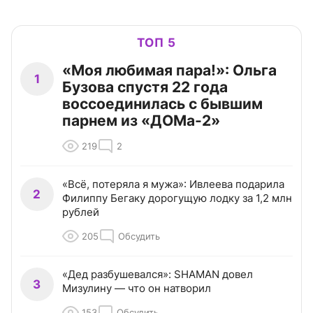
ТОП 5
«Моя любимая пара!»: Ольга
1
Бузова спустя 22 года
воссоединилась с бывшим
парнем из «ДОМа-2»
219
2
«Всё, потеряла я мужа»: Ивлеева подарила
2
Филиппу Бегаку дорогущую лодку за 1,2 млн
рублей
205
Обсудить
«Дед разбушевался»: SHAMAN довел
3
Мизулину — что он натворил
153
Обсудить