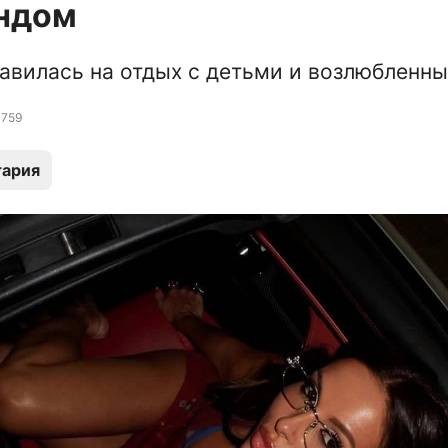
ндом
авилась на отдых с детьми и возлюбленн
759
тария