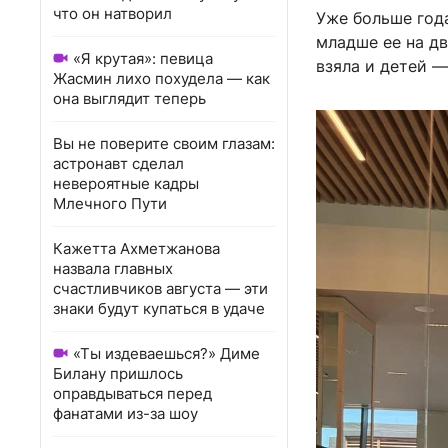
что он натворил
Уже больше год
младше ее на дв
«Я крутая»: певица
взяла и детей 
Жасмин лихо похудела — как
она выглядит теперь
Вы не поверите своим глазам:
астронавт сделал
невероятные кадры
Млечного Пути
Кажетта Ахметжанова
назвала главных
счастливчиков августа — эти
знаки будут купаться в удаче
«Ты издеваешься?» Диме
Билану пришлось
оправдываться перед
фанатами из-за шоу