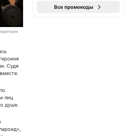
Все промокоды
ерритории 
ась
 героиня
ми. Судя
вместе.
по
м лиц
о душе.
е
лароид»,