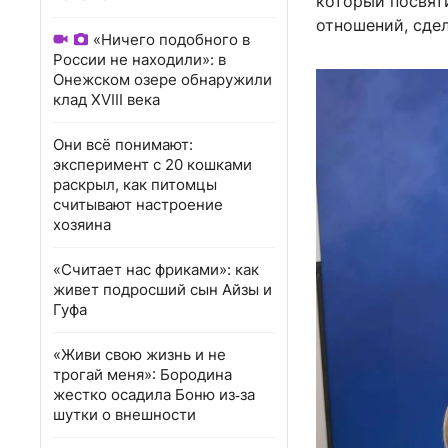
который посвят
отношений, сде
«Ничего подобного в
России не находили»: в
Онежском озере обнаружили
клад XVIII века
Они всё понимают:
эксперимент с 20 кошками
раскрыл, как питомцы
считывают настроение
хозяина
«Считает нас фриками»: как
живет подросший сын Айзы и
Гуфа
«Живи свою жизнь и не
трогай меня»: Бородина
жестко осадила Боню из‑за
шутки о внешности