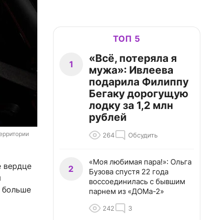
ТОП 5
«Всё, потеряла я
1
мужа»: Ивлеева
подарила Филиппу
Бегаку дорогущую
лодку за 1,2 млн
рублей
ерритории 
264
Обсудить
«Моя любимая пара!»: Ольга
е вердце
2
Бузова спустя 22 года
м
воссоединилась с бывшим
а больше
парнем из «ДОМа-2»
242
3