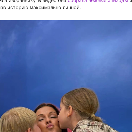
ила избраннику. В видео она
собрала нежные эпизоды
и
лав историю максимально личной.