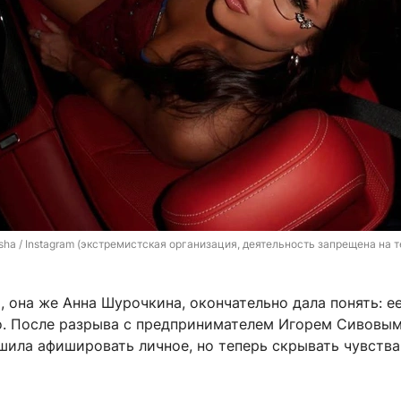
ha / Instagram (экстремистская организация, деятельность запрещена на т
 она же Анна Шурочкина, окончательно дала понять: е
о. После разрыва с предпринимателем Игорем Сивовы
ешила афишировать личное, но теперь скрывать чувств