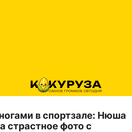
ногами в спортзале: Нюша
а страстное фото с