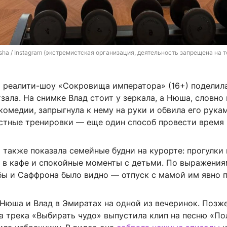
ha / Instagram (экстремистская организация, деятельность запрещена на т
 реалити-шоу «Сокровища императора» (16+) поделил
зала. На снимке Влад стоит у зеркала, а Нюша, словно
омедии, запрыгнула к нему на руки и обвила его рука
естные тренировки — еще один способ провести время 
 также показала семейные будни на курорте: прогулки 
д в кафе и спокойные моменты с детьми. По выражения
 и Саффрона было видно — отпуск с мамой им явно п
Нюша и Влад в Эмиратах на одной из вечеринок. Позж
а трека «Выбирать чудо» выпустила клип на песню «По