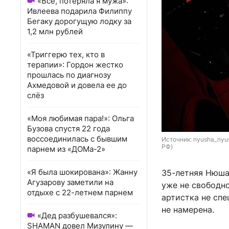
«Всё, потеряла я мужа»:
Ивлеева подарила Филиппу
Бегаку дорогущую лодку за
1,2 млн рублей
«Триггерю тех, кто в
терапии»: Гордон жестко
прошлась по диагнозу
Ахмедовой и довела ее до
слёз
«Моя любимая пара!»: Ольга
Бузова спустя 22 года
воссоединилась с бывшим
Источник: 
nyusha_nyus
РФ)
парнем из «ДОМа-2»
«Я была шокирована»: Жанну
35-летняя Нюша,
Агузарову заметили на
уже не свободн
отдыхе с 22-летнем парнем
артистка не сп
не намерена.
«Дед разбушевался»:
SHAMAN довел Мизулину —