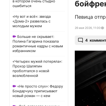
в котором очень стыдно
бойфре
ошибиться
Певица отпр
«Ну вот и всё»: звезда
«Дома-2» развелась с
молодым мужем
26 мая 2026, 11:00
Больше не скрывает:
4
коммен
Полина Гагарина показала
романтичные кадры с новым
избранником
«Четырех мужей потеряла»:
Прохор Шаляпин
проболтался о новой
возлюбленной
«Не просто слух»: Федору
Бондарчуку приписывают
новый роман — с кем