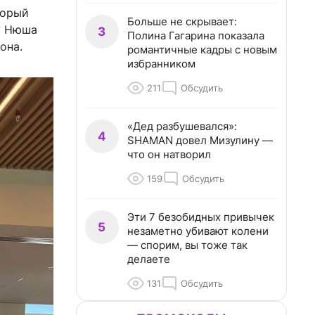
торый
Больше не скрывает:
ку Нюша
3
Полина Гагарина показала
она.
романтичные кадры с новым
избранником
211
Обсудить
«Дед разбушевался»:
4
SHAMAN довел Мизулину —
что он натворил
159
Обсудить
Эти 7 безобидных привычек
5
незаметно убивают колени
— спорим, вы тоже так
делаете
131
Обсудить