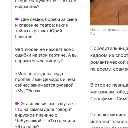
скорое замужество — кто ее
избранник?
Две семьи, борьба за сына
и спасение театра: какие
Источник: 
nyusha_nyus
тайны скрывает Юрий
РФ)
Гальцев
Победительница
98% людей не находят все 3
кадром из спорт
ошибки на этой картине. А вы
справитесь за минуту?
романтической к
по всему, совм
«Мне не стыдно»: куда
пропал Иван Демидов и чем
В сторис певица
сейчас занимается рулевой
«МузОбоза»
магазинам, обе
Серафимы-Симбы
Эта иллюзия вас запутает:
что на самом деле говорит
Познакомились 
вирусное пианино с
Чебурашкой — «Ты где» или
исполнительниц
«Это не я»?