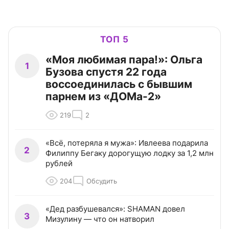
ТОП 5
«Моя любимая пара!»: Ольга
1
Бузова спустя 22 года
воссоединилась с бывшим
парнем из «ДОМа-2»
219
2
«Всё, потеряла я мужа»: Ивлеева подарила
2
Филиппу Бегаку дорогущую лодку за 1,2 млн
рублей
204
Обсудить
«Дед разбушевался»: SHAMAN довел
3
Мизулину — что он натворил