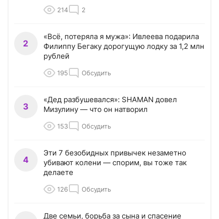
214
2
«Всё, потеряла я мужа»: Ивлеева подарила
2
Филиппу Бегаку дорогущую лодку за 1,2 млн
рублей
195
Обсудить
«Дед разбушевался»: SHAMAN довел
3
Мизулину — что он натворил
153
Обсудить
Эти 7 безобидных привычек незаметно
4
убивают колени — спорим, вы тоже так
делаете
126
Обсудить
Две семьи, борьба за сына и спасение