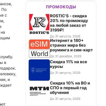
ансов,
ПРОМОКОДЫ
. По
ые с
ROSTIC'S - скидка
20% по промокоду
ым,
на любой заказ от
е
3199₽!
 на
До 31 августа, 2026
ающим
Интернет в 180+
странах мира без
роуминга и сим-карт
До 31 декабря, 2026
клумбу.
Скидка 11% на все
ты в
курсы
подарок.
До 31 августа, 2026
еловеку,
ме, и
Скидка 10% на ВО и
уждает
СПО в первый год
обучения
До 31 августа, 2026
ают