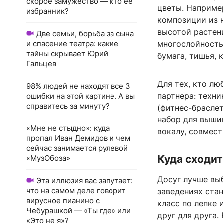
скорое замужество — кто ее
цветы. Наприме
избранник?
композиции из 
высотой растени
Две семьи, борьба за сына
и спасение театра: какие
многослойность
тайны скрывает Юрий
бумага, тишья, к
Гальцев
Для тех, кто лю
98% людей не находят все 3
партнера: техни
ошибки на этой картине. А вы
справитесь за минуту?
(фитнес-браслет
набор для вышив
«Мне не стыдно»: куда
вокалу, совмест
пропал Иван Демидов и чем
сейчас занимается рулевой
Куда сходит
«МузОбоза»
Досуг лучше выб
Эта иллюзия вас запутает:
что на самом деле говорит
заведениях ста
вирусное пианино с
класс по лепке 
Чебурашкой — «Ты где» или
друг для друга.
«Это не я»?