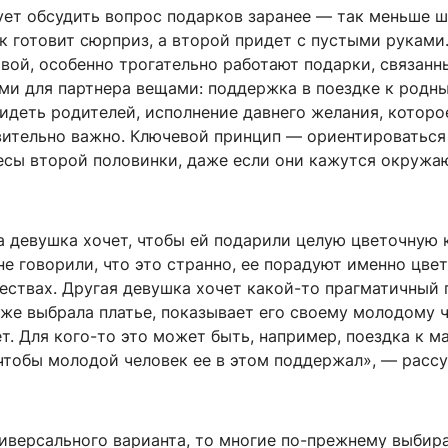
ует обсудить вопрос подарков заранее — так меньше ш
к готовит сюрприз, а второй придет с пустыми руками
вой, особенно трогательно работают подарки, связанн
ми для партнера вещами: поддержка в поездке к родн
идеть родителей, исполнение давнего желания, которо
вительно важно. Ключевой принцип — ориентироваться
есы второй половинки, даже если они кажутся окруж
а девушка хочет, чтобы ей подарили целую цветочную 
е говорили, что это странно, ее порадуют именно цве
ествах. Другая девушка хочет какой-то прагматичный 
же выбрала платье, показывает его своему молодому ч
ет. Для кого-то это может быть, например, поездка к ма
 чтобы молодой человек ее в этом поддержал», — расс
ниверсального варианта, то многие по-прежнему выбир