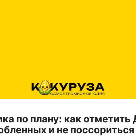
ка по плану: как отметить
юбленных и не поссориться