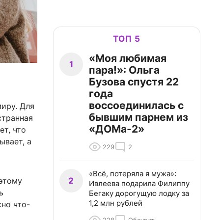
ТОП 5
«Моя любимая
1
пара!»: Ольга
Бузова спустя 22
года
воссоединилась с
иру. Для
бывшим парнем из
странная
«ДОМа-2»
ет, что
ывает, а
229
2
«Всё, потеряла я мужа»:
2
оэтому
Ивлеева подарила Филиппу
ь
Бегаку дорогущую лодку за
1,2 млн рублей
но что-