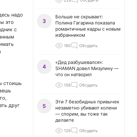
228
Обсудить
десь надо
Больше не скрывает:
3
ты это
Полина Гагарина показала
романтичные кадры с новым
здник с
избранником
ранным
нимать
160
Обсудить
в
«Дед разбушевался»:
4
SHAMAN довел Мизулину —
что он натворил
ты стоишь
158
Обсудить
ваешь
то,
Эти 7 безобидных привычек
ать друг
5
незаметно убивают колени
— спорим, вы тоже так
делаете
129
Обсудить