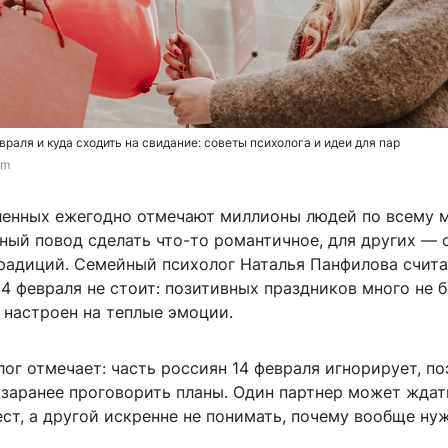
враля и куда сходить на свидание: советы психолога и идеи для пар
om
ленных ежегодно отмечают миллионы людей по всему м
ный повод сделать что-то романтичное, для других — 
радиций. Семейный психолог Наталья Панфилова счита
4 февраля не стоит: позитивных праздников много не б
 настроен на теплые эмоции.
ог отмечает: часть россиян 14 февраля игнорирует, п
 заранее проговорить планы. Один партнер может ждат
т, а другой искренне не понимать, почему вообще нуж