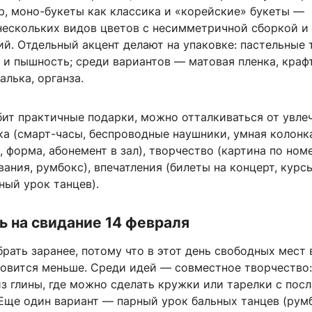
р, моно-букеты как классика и «корейские» букеты —
нескольких видов цветов с несимметричной сборкой и
й. Отдельный акцент делают на упаковке: пастельные 
 и пышность; среди вариантов — матовая пленка, краф
алька, органза.
бит практичные подарки, можно отталкиваться от увле
ка (смарт-часы, беспроводные наушники, умная колонка
, форма, абонемент в зал), творчество (картина по ном
ания, румбокс), впечатления (билеты на концерт, курс
ный урок танцев).
ь на свидание 14 февраля
рать заранее, потому что в этот день свободных мест 
новится меньше. Среди идей — совместное творчество:
из глины, где можно сделать кружки или тарелки с пос
 Еще один вариант — парный урок бальных танцев (румб