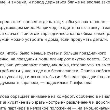
ние, и эмоции, и повод держаться ближе на вполне зак
предлагает провести день так, чтобы узнавать новое —
окружающем мире. Например, сходить на выставку, а з
и свечах. При этом «праздничность» не обязательно р
ужин можно устроить и дома, если продумать детали.
тся, чтобы было меньше суеты и больше праздничного
ечно, на праздники люди планируют вкусно поесть. Есл
т, они устраивают праздник дома, готовят что-то вмес
требности у нас в еде и в безопасности. Основа любог
 вкусная еда и легкость бытия. Без еды праздник нев
одумывать заранее», — поделилась Панфилова.
лова обращает внимание на комфорт: особенно в нача
т аккуратнее выбирать «острые» развлечения и дороги
ить партнера в неловкое положение — ни эмоциональн