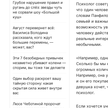
Грубое нарушение правил и
Психолог совет
ругань до слёз: звезды чуть
что один челове
не сорвали шоу «Большой
словам Панфило
куш»
семьей и важны
возможность ув
Август перевернет всё:
Василиса Володина
человеку дейст
рассказала, кого ждут
реальные интер
большие перемены, —
необычными.
может, вас?
«Например, одн
Эти 7 безобидных привычек
незаметно убивают колени —
Сколько бы мы н
спорим, вы тоже так делаете
огромных колич
Например, она у
Один выбор раскроет вашу
и он его покупа
тайную сторону: какая
девушка хочет,
скрытая сила живет внутри
психолог.
вас
Люсе Чеботиной пророчат
Если хочется у