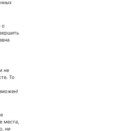
онных
 о
авершить
авна
и не
те. То
о
озможен!
ле
е места,
о, ни