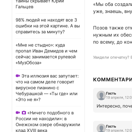
тайны скрывает Юрий
«Мы оба создали
Гальцев
уже, знаешь, вн
98% людей не находят все 3
ошибки на этой картине. А вы
Позов также от
справитесь за минуту?
нужным их обесц
по всему, до ко
«Мне не стыдно»: куда
пропал Иван Демидов и чем
сейчас занимается рулевой
Увидели опечатку? 
«МузОбоза»
Эта иллюзия вас запутает:
КОММЕНТАР
что на самом деле говорит
вирусное пианино с
Чебурашкой — «Ты где» или
Гость
19 апреля, 12:
«Это не я»?
Интересно, поч
«Ничего подобного в
России не находили»: в
Онежском озере обнаружили
Гость
клад XVIII века
19 апреля, 12: