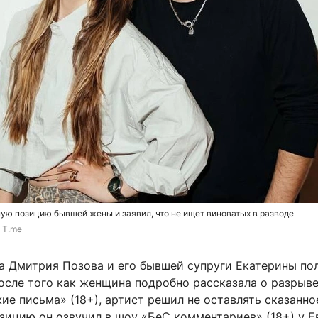
ую позицию бывшей жены и заявил, что не ищет виноватых в разводе
/ T.me
а Дмитрия Позова и его бывшей супруги Екатерины по
осле того как женщина подробно рассказала о разрыве
е письма» (18+), артист решил не оставлять сказанно
зицию он озвучил в шоу «БеС комментариев» (18+) у Е