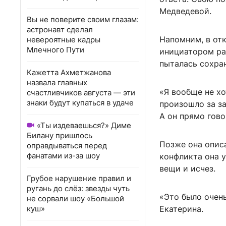
Медведевой.
Вы не поверите своим глазам:
астронавт сделал
Напомним, в отк
невероятные кадры
Млечного Пути
инициатором рас
пыталась сохра
Кажетта Ахметжанова
назвала главных
«Я вообще не хо
счастливчиков августа — эти
знаки будут купаться в удаче
произошло за за
А он прямо говор
«Ты издеваешься?» Диме
Билану пришлось
Позже она описа
оправдываться перед
фанатами из-за шоу
конфликта она у
вещи и исчез.
Грубое нарушение правил и
ругань до слёз: звезды чуть
«Это было очень
не сорвали шоу «Большой
куш»
Екатерина.