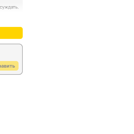
суждать.
+0
–0
равить