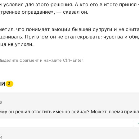
 условия для этого решения. А кто его в итоге принял
утреннее оправдание», — сказал он.
метил, что понимает эмоции бывшей супруги и не счит
енивать. При этом он не стал скрывать: чувства и оби
нца не утихли.
Выделите фрагмент и нажмите Ctrl+Enter
ИИ
2
08
ему он решил ответить именно сейчас? Может, время приш
04