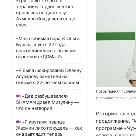
«Триггерю тех, кто в
терапии»: Гордон жестко
прошлась по диагнозу
Ахмедовой и довела ее до
слёз
«Моя любимая пара!»: Ольга
Бузова спустя 22 года
воссоединилась с бывшим
парнем из «ДОМа-2»
«Я была шокирована»: Жанну
Агузарову заметили на
отдыхе с 22-летнем парнем
Позов принял публичн
«Дед разбушевался»:
Источник: 
Pozov Live 
SHAMAN довел Мизулину —
что он натворил
История развод
продолжение. П
«Я крутая»: певица
Жасмин лихо похудела — как
программе «Чужи
она выглядит теперь
ответа. Свою по