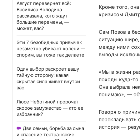
Август перевернет всё:
Кроме того, он
Василиса Володина
кризисом Дмитр
рассказала, кого ждут
большие перемены, —
может, вас?
Сам Позов в бес
ситуацию шире, 
Эти 7 безобидных привычек
между ними сох
незаметно убивают колени —
выводы исключи
спорим, вы тоже так делаете
Один выбор раскроет вашу
«Мы в жизни ра
тайную сторону: какая
походы куда-то…
скрытая сила живет внутри
Она выбрала нек
вас
понимаю», — объ
Люсе Чеботиной пророчат
скорое замужество — кто ее
Говоря о причин
избранник?
перекладывать о
история — резу
Две семьи, борьба за сына
и спасение театра: какие