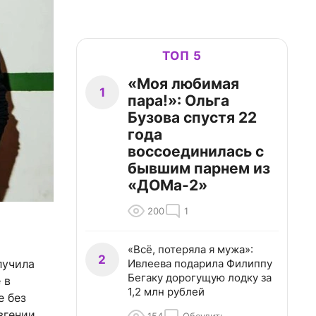
ТОП 5
«Моя любимая
1
пара!»: Ольга
Бузова спустя 22
года
воссоединилась с
бывшим парнем из
«ДОМа-2»
200
1
«Всё, потеряла я мужа»:
2
Ивлеева подарила Филиппу
лучила
Бегаку дорогущую лодку за
 в
1,2 млн рублей
е без
вгении