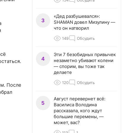
154
Обсудить
«Дед разбушевался»:
3
SHAMAN довел Мизулину —
а
что он натворил
и
149
Обсудить
Всё
Эти 7 безобидных привычек
4
незаметно убивают колени
остаться.
— спорим, вы тоже так
делаете
120
Обсудить
ым. После
обрал
Август перевернет всё:
5
Василиса Володина
рассказала, кого ждут
большие перемены, —
может, вас?
113
1