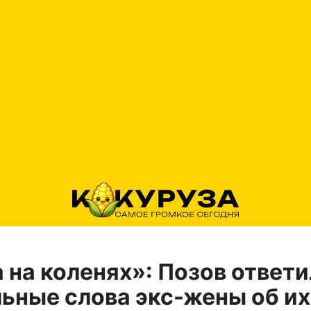
 на коленях»: Позов ответи
ьные слова экс-жены об их