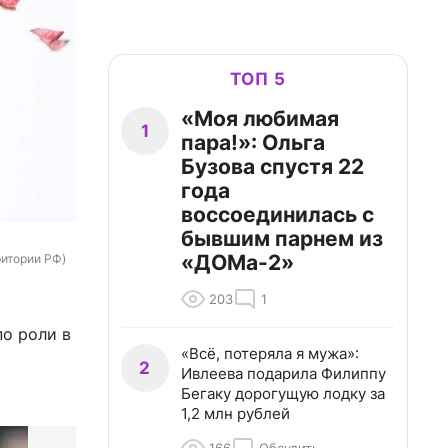
ТОП 5
«Моя любимая
1
пара!»: Ольга
Бузова спустя 22
года
воссоединилась с
бывшим парнем из
«ДОМа-2»
ритории РФ)
203
1
по роли в
«Всё, потеряла я мужа»:
2
Ивлеева подарила Филиппу
Бегаку дорогущую лодку за
1,2 млн рублей