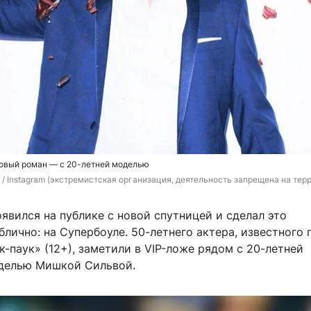
новый роман — с 20-летней моделью
 
/ Instagram (экстремистская организация, деятельность запрещена на тер
явился на публике с новой спутницей и сделал это
лично: на Супербоуле. 50-летнего актера, известного 
-паук» (12+), заметили в VIP-ложе рядом с 20-летней
делью Мишкой Сильвой.