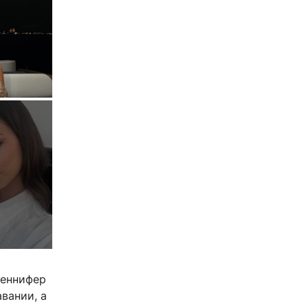
1
женнифер
вании, а