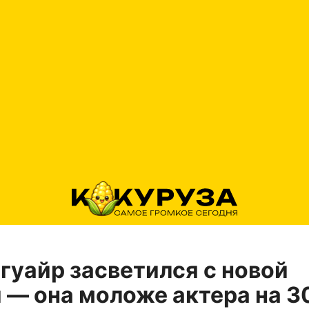
гуайр засветился с новой
 — она моложе актера на 3