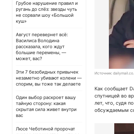
Грубое нарушение правил и
ругань до слёз: звезды чуть
не сорвали шоу «Большой
куш»
Август перевернет всё:
Василиса Володина
рассказала, кого ждут
большие перемены, —
может, вас?
Эти 7 безобидных привычек
Источник: 
dailymail.co
незаметно убивают колени —
спорим, вы тоже так делаете
Как сообщает Da
спутницей во вр
Один выбор раскроет вашу
лет, что, судя 
тайную сторону: какая
скрытая сила живет внутри
обсуждаемым со
вас
Люсе Чеботиной пророчат