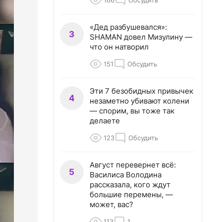
166
Обсудить
«Дед разбушевался»:
3
SHAMAN довел Мизулину —
что он натворил
151
Обсудить
Эти 7 безобидных привычек
4
незаметно убивают колени
— спорим, вы тоже так
делаете
123
Обсудить
Август перевернет всё:
5
Василиса Володина
рассказала, кого ждут
большие перемены, —
может, вас?
113
1