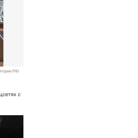
итории РФ)
цсетях с