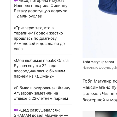
«Всё, потеряла я мужа»:
Ивлеева подарила Филиппу
Бегаку дорогущую лодку за
1,2 млн рублей
«Триггерю тех, кто в
терапии»: Гордон жестко
прошлась по диагнозу
Ахмедовой и довела ее до
слёз
«Моя любимая пара!»: Ольга
Тоби Магуайр завел 
Бузова спустя 22 года
Источник: 
tobeymaguir
воссоединилась с бывшим
парнем из «ДОМа-2»
Тоби Магуайр по
максимально пуб
«Я была шокирована»: Жанну
Агузарову заметили на
фильме «Человек
отдыхе с 22-летнем парнем
блогершей и мо
«Дед разбушевался»:
SHAMAN довел Мизулину —