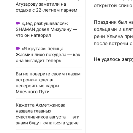
Агузарову заметили на
открытой спино
отдыхе с 22-летнем парнем
Праздник был н
«Дед разбушевался»:
кольцами и клят
SHAMAN довел Мизулину —
что он натворил
речи Ульяна пр
после встречи с
«Я крутая»: певица
Жасмин лихо похудела — как
Не удалось загр
она выглядит теперь
Вы не поверите своим глазам:
астронавт сделал
невероятные кадры
Млечного Пути
Кажетта Ахметжанова
назвала главных
счастливчиков августа — эти
знаки будут купаться в удаче