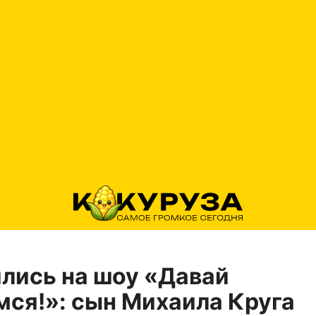
лись на шоу «Давай
ся!»: сын Михаила Круга