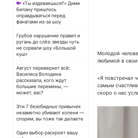
«Ты издеваешься?» Диме
Билану пришлось
оправдываться перед
фанатами из-за шоу
Грубое нарушение правил и
ругань до слёз: звезды чуть
не сорвали шоу «Большой
Молодой челове
куш»
любимой в своих
Август перевернет всё:
Василиса Володина
«Я повстречал ч
рассказала, кого ждут
самым счастливы
большие перемены, —
может, вас?
скоро о нас ус
Эти 7 безобидных привычек
незаметно убивают колени —
спорим, вы тоже так делаете
Один выбор раскроет вашу