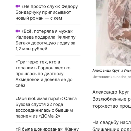
«Не просто слух»: Федору
Бондарчуку приписывают
новый роман — с кем
«Всё, потеряла я мужа»:
Ивлеева подарила Филиппу
Бегаку дорогущую лодку за
1,2 млн рублей
«Триггерю тех, кто в
терапии»: Гордон жестко
Александр Круг и Уль
прошлась по диагнозу
Источник: 
ksunasha_aa
Ахмедовой и довела ее до
слёз
Александр Круг
«Моя любимая пара!»: Ольга
Возлюбленные р
Бузова спустя 22 года
торжество про
воссоединилась с бывшим
парнем из «ДОМа-2»
На свадьбу нас
«Я была шокирована»: Жанну
ближайших родс