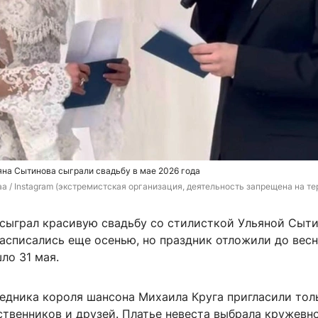
яна Сытинова сыграли свадьбу в мае 2026 года
a / Instagram (экстремистская организация, деятельность запрещена на т
 сыграл красивую свадьбу со стилисткой Ульяной Сыти
асписались еще осенью, но праздник отложили до вес
шло
31 мая
.
ледника короля шансона Михаила Круга пригласили тол
твенников и друзей. Платье невеста выбрала кружевно