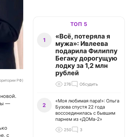
ТОП 5
«Всё, потеряла я
1
мужа»: Ивлеева
подарила Филиппу
Бегаку дорогущую
лодку за 1,2 млн
рублей
ерритории РФ)
276
Обсудить
новой.
«Моя любимая пара!»: Ольга
ны —
2
Бузова спустя 22 года
воссоединилась с бывшим
парнем из «ДОМа-2»
ько
250
3
е, с