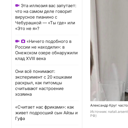
Эта иллюзия вас запутает:
что на самом деле говорит
вирусное пианино с
Чебурашкой — «Ты где» или
«Это не я»?
«Ничего подобного в
России не находили»: в
Онежском озере обнаружили
клад XVIII века
Они всё понимают:
эксперимент с 20 кошками
раскрыл, как питомцы
считывают настроение
хозяина
Александр Круг часто
«Считает нас фриками»: как
Источник: 
natali.arse
живет подросший сын Айзы и
РФ)
Гуфа