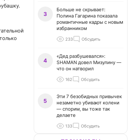
рубашку.
Больше не скрывает:
3
Полина Гагарина показала
романтичные кадры с новым
избранником
гательной
 только
233
Обсудить
«Дед разбушевался»:
4
SHAMAN довел Мизулину —
что он натворил
162
Обсудить
Эти 7 безобидных привычек
5
незаметно убивают колени
— спорим, вы тоже так
делаете
133
Обсудить