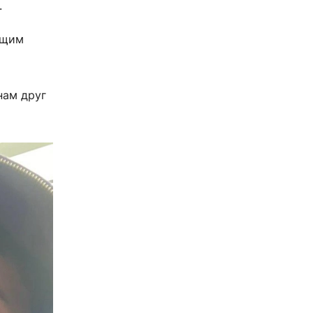
.
ящим
нам друг