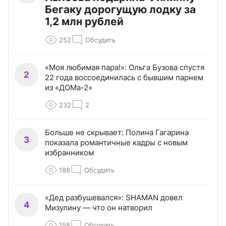
Бегаку дорогущую лодку за
1,2 млн рублей
252
Обсудить
«Моя любимая пара!»: Ольга Бузова спустя
2
22 года воссоединилась с бывшим парнем
из «ДОМа-2»
232
2
Больше не скрывает: Полина Гагарина
3
показала романтичные кадры с новым
избранником
188
Обсудить
«Дед разбушевался»: SHAMAN довел
4
Мизулину — что он натворил
158
Обсудить