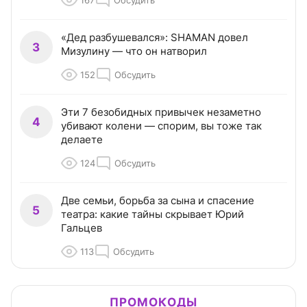
167
Обсудить
«Дед разбушевался»: SHAMAN довел
3
Мизулину — что он натворил
152
Обсудить
Эти 7 безобидных привычек незаметно
4
убивают колени — спорим, вы тоже так
делаете
124
Обсудить
Две семьи, борьба за сына и спасение
5
театра: какие тайны скрывает Юрий
Гальцев
113
Обсудить
ПРОМОКОДЫ