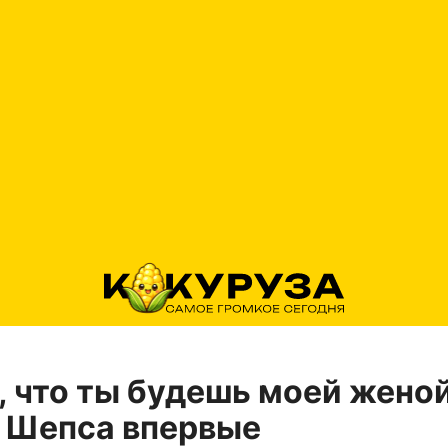
, что ты будешь моей жено
 Шепса впервые