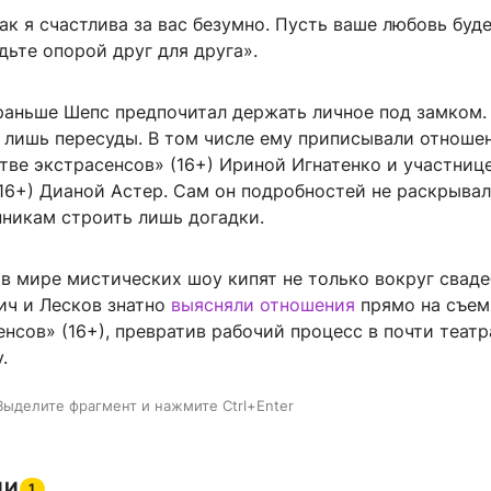
как я счастлива за вас безумно. Пусть ваше любовь буд
дьте опорой друг для друга».
раньше Шепс предпочитал держать личное под замком.
 лишь пересуды. В том числе ему приписывали отноше
тве экстрасенсов» (16+) Ириной Игнатенко и участниц
16+) Дианой Астер. Сам он подробностей не раскрывал
нникам строить лишь догадки.
 в мире мистических шоу кипят не только вокруг сваде
ич и Лесков знатно
выясняли отношения
прямо на съем
нсов» (16+), превратив рабочий процесс в почти теат
.
Выделите фрагмент и нажмите Ctrl+Enter
ИИ
1