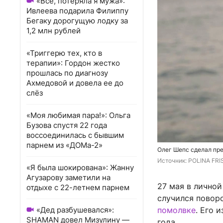
«Всё, потеряла я мужа»:
Ивлеева подарила Филиппу
Бегаку дорогущую лодку за
1,2 млн рублей
«Триггерю тех, кто в
терапии»: Гордон жестко
прошлась по диагнозу
Ахмедовой и довела ее до
слёз
«Моя любимая пара!»: Ольга
Бузова спустя 22 года
воссоединилась с бывшим
парнем из «ДОМа-2»
Олег Шепс сделал пре
Источник: 
POLINA FRIS
«Я была шокирована»: Жанну
Агузарову заметили на
27 мая в лично
отдыхе с 22-летнем парнем
случился повор
«Дед разбушевался»:
помолвке
. Его 
SHAMAN довел Мизулину —
года.