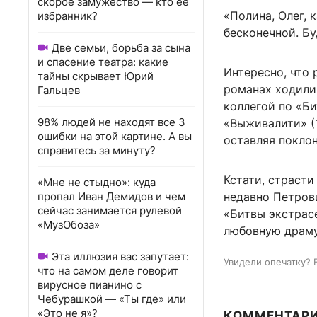
скорое замужество — кто ее
«Полина, Олег, 
избранник?
бесконечной. Бу
Две семьи, борьба за сына
и спасение театра: какие
Интересно, что 
тайны скрывает Юрий
романах ходили
Гальцев
коллегой по «Би
98% людей не находят все 3
«Выживалити» (
ошибки на этой картине. А вы
оставляя покло
справитесь за минуту?
Кстати, страсти
«Мне не стыдно»: куда
пропал Иван Демидов и чем
недавно Петров
сейчас занимается рулевой
«Битвы экстрасе
«МузОбоза»
любовную драму
Эта иллюзия вас запутает:
Увидели опечатку? 
что на самом деле говорит
вирусное пианино с
Чебурашкой — «Ты где» или
«Это не я»?
КОММЕНТАР