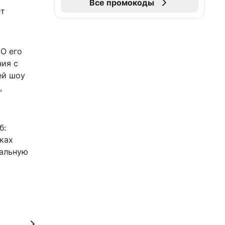
Все промокоды
ет
 О его
ния с
ей шоу
,
б:
ках
ральную