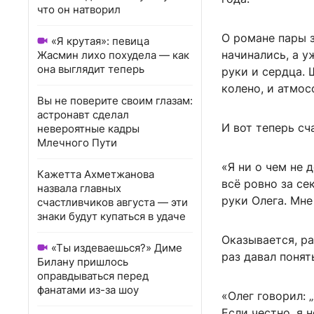
что он натворил
О романе пары 
«Я крутая»: певица
начинались, а 
Жасмин лихо похудела — как
она выглядит теперь
руки и сердца. 
колено, и атмос
Вы не поверите своим глазам:
астронавт сделал
И вот теперь сч
невероятные кадры
Млечного Пути
«Я ни о чем не 
Кажетта Ахметжанова
всё ровно за се
назвала главных
руки Олега. Мне
счастливчиков августа — эти
знаки будут купаться в удаче
Оказывается, ра
«Ты издеваешься?» Диме
раз давал понят
Билану пришлось
оправдываться перед
фанатами из-за шоу
«Олег говорил: 
Если честно, я 