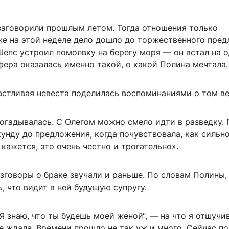
заговорили прошлым летом. Тогда отношения только
уже на этой неделе дело дошло до торжественного пре
Шепс устроил помолвку на берегу моря — он встал на 
фера оказалась именно такой, о какой Полина мечтала.
астливая невеста поделилась воспоминаниями о том ве
догадывалась. С Олегом можно смело идти в разведку.
кунду до предложения, когда почувствовала, как сильн
 кажется, это очень честно и трогательно».
зговоры о браке звучали и раньше. По словам Полины,
ь, что видит в ней будущую супругу.
„Я знаю, что ты будешь моей женой“, — на что я отшучи
не ждала. Времени прошло не так уж и много. Сейчас п