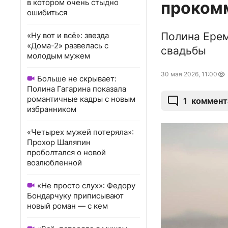
в котором очень стыдно
проком
ошибиться
Полина Ере
«Ну вот и всё»: звезда
«Дома-2» развелась с
свадьбы
молодым мужем
30 мая 2026, 11:00
Больше не скрывает:
Полина Гагарина показала
романтичные кадры с новым
1
коммент
избранником
«Четырех мужей потеряла»:
Прохор Шаляпин
проболтался о новой
возлюбленной
«Не просто слух»: Федору
Бондарчуку приписывают
новый роман — с кем