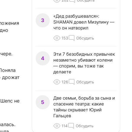
202
Обсудить
«Дед разбушевался»:
3
SHAMAN довел Мизулину —
дложения
что он натворил
одно
153
Обсудить
чере.
Эти 7 безобидных привычек
4
незаметно убивают колени
— спорим, вы тоже так
 Поняла
делаете
о дрожат
126
Обсудить
Две семьи, борьба за сына и
 Шепс не
5
спасение театра: какие
тайны скрывает Юрий
Гальцев
валась.
114
Обсудить
ошла