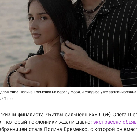
дложение Полине Еременко на берегу моря, и свадьба уже запланирована 
 / T.me
й жизни финалиста «Битвы сильнейших» (16+) Олега Ше
от, который поклонники ждали давно:
экстрасенс объяв
избранницей стала Полина Еременко, с которой он вмес