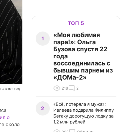
ТОП 5
«Моя любимая
1
пара!»: Ольга
Бузова спустя 22
года
воссоединилась с
бывшим парнем из
«ДОМа-2»
218
2
на этот год
«Всё, потеряла я мужа»:
2
Ивлеева подарила Филиппу
пса
Бегаку дорогущую лодку за
ил о
1,2 млн рублей
те около