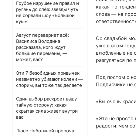
Грубое нарушение правил и
какая-то тенден
ругань до слёз: звезды чуть
слова — не прос
не сорвали шоу «Большой
ответственность
куш»
Август перевернет всё:
Со свадьбой мо
Василиса Володина
уже в этом году
рассказала, кого ждут
влюбленные не 
большие перемены, —
может, вас?
разгуляться по 
Эти 7 безобидных привычек
Под постом с но
незаметно убивают колени —
Подписчики не 
спорим, вы тоже так делаете
Один выбор раскроет вашу
«Вы очень краси
тайную сторону: какая
скрытая сила живет внутри
вас
«Это не просто 
радости, чем со
Люсе Чеботиной пророчат