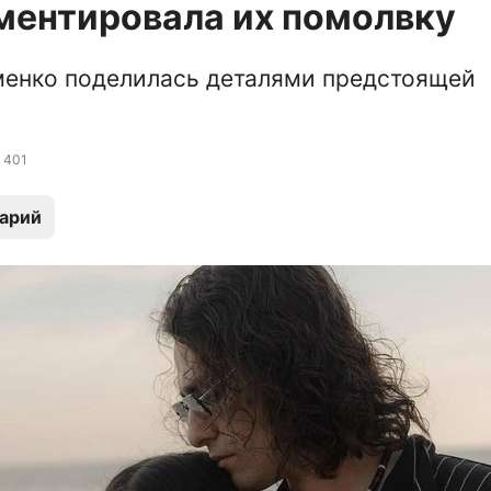
ментировала их помолвку
менко поделилась деталями предстоящей
401
арий