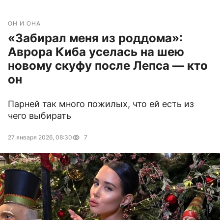
ОН И ОНА
«Забирал меня из роддома»:
Аврора Киба уселась на шею
новому скуфу после Лепса — кто
он
Парней так много пожилых, что ей есть из
чего выбирать
27 января 2026, 08:30
7