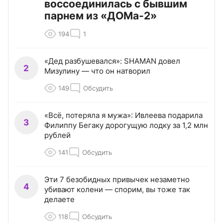
воссоединилась с бывшим
парнем из «ДОМа-2»
194
1
«Дед разбушевался»: SHAMAN довел
2
Мизулину — что он натворил
149
Обсудить
«Всё, потеряла я мужа»: Ивлеева подарила
3
Филиппу Бегаку дорогущую лодку за 1,2 млн
рублей
141
Обсудить
Эти 7 безобидных привычек незаметно
4
убивают колени — спорим, вы тоже так
делаете
118
Обсудить