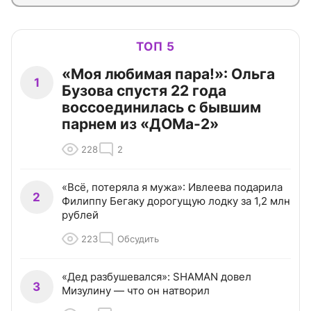
ТОП 5
«Моя любимая пара!»: Ольга
1
Бузова спустя 22 года
воссоединилась с бывшим
парнем из «ДОМа-2»
228
2
«Всё, потеряла я мужа»: Ивлеева подарила
2
Филиппу Бегаку дорогущую лодку за 1,2 млн
рублей
223
Обсудить
«Дед разбушевался»: SHAMAN довел
3
Мизулину — что он натворил