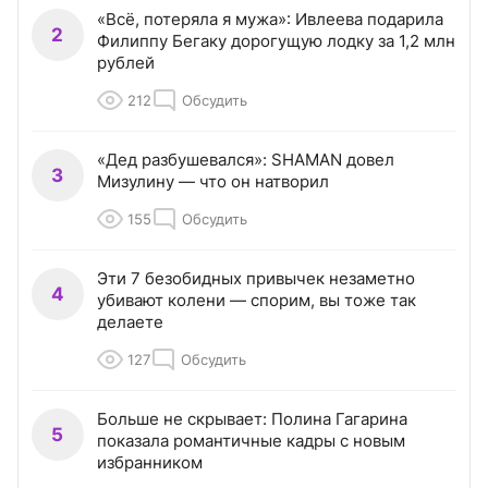
«Всё, потеряла я мужа»: Ивлеева подарила
2
Филиппу Бегаку дорогущую лодку за 1,2 млн
рублей
212
Обсудить
«Дед разбушевался»: SHAMAN довел
3
Мизулину — что он натворил
155
Обсудить
Эти 7 безобидных привычек незаметно
4
убивают колени — спорим, вы тоже так
делаете
127
Обсудить
Больше не скрывает: Полина Гагарина
5
показала романтичные кадры с новым
избранником