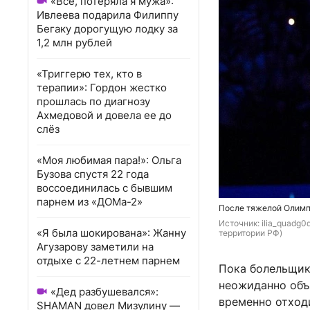
«Всё, потеряла я мужа»:
Ивлеева подарила Филиппу
Бегаку дорогущую лодку за
1,2 млн рублей
«Триггерю тех, кто в
терапии»: Гордон жестко
прошлась по диагнозу
Ахмедовой и довела ее до
слёз
«Моя любимая пара!»: Ольга
Бузова спустя 22 года
воссоединилась с бывшим
парнем из «ДОМа-2»
После тяжелой Олимп
Источник: 
ilia_quadg0
«Я была шокирована»: Жанну
территории РФ)
Агузарову заметили на
отдыхе с 22-летнем парнем
Пока болельщик
неожиданно объя
«Дед разбушевался»:
временно отход
SHAMAN довел Мизулину —