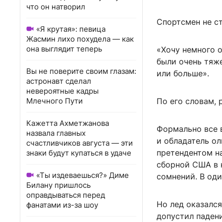
что он натворил
Спортсмен не ст
«Я крутая»: певица
Жасмин лихо похудела — как
она выглядит теперь
«Хочу немного 
были очень тяже
Вы не поверите своим глазам:
или больше».
астронавт сделал
невероятные кадры
Млечного Пути
По его словам, 
Кажетта Ахметжанова
Формально все 
назвала главных
и обладатель о
счастливчиков августа — эти
претендентом на
знаки будут купаться в удаче
сборной США в 
«Ты издеваешься?» Диме
сомнений. В од
Билану пришлось
оправдываться перед
Но лед оказалс
фанатами из-за шоу
допустил падени