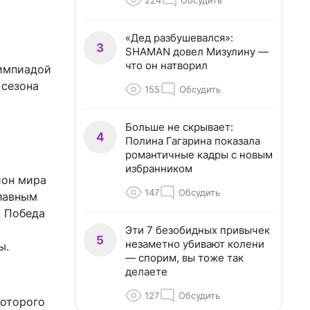
224
Обсудить
«Дед разбушевался»:
3
SHAMAN довел Мизулину —
что он натворил
лимпиадой
 сезона
155
Обсудить
Больше не скрывает:
4
Полина Гагарина показала
романтичные кадры с новым
избранником
ион мира
147
Обсудить
главным
. Победа
Эти 7 безобидных привычек
5
незаметно убивают колени
ы.
— спорим, вы тоже так
делаете
127
Обсудить
которого