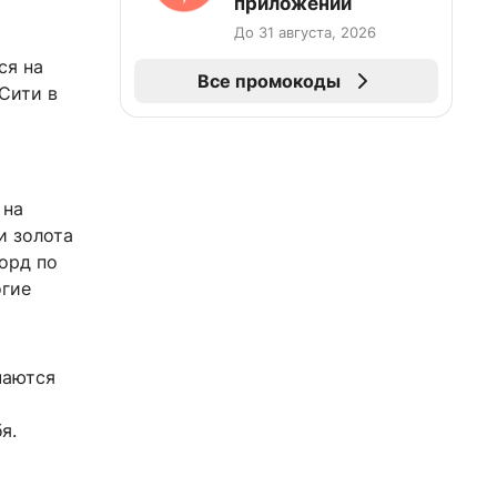
приложении
До 31 августа, 2026
ся на
Все промокоды
-Сити в
 на
и золота
корд по
огие
чаются
м
я.