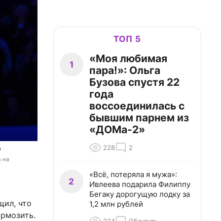
ТОП 5
«Моя любимая
1
пара!»: Ольга
Бузова спустя 22
года
воссоединилась с
бывшим парнем из
«ДОМа-2»
228
2
а
 на 
«Всё, потеряла я мужа»:
2
Ивлеева подарила Филиппу
Бегаку дорогущую лодку за
щил, что
1,2 млн рублей
ормозить.