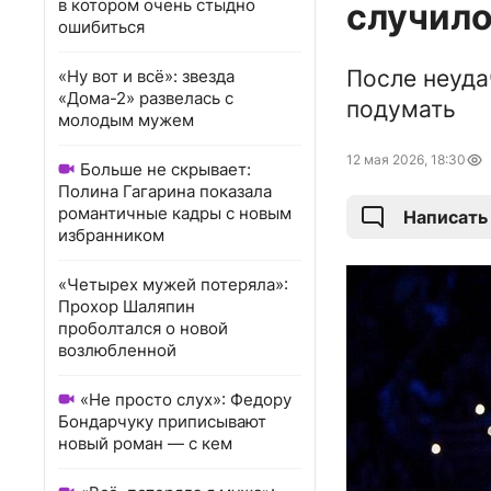
в котором очень стыдно
случил
ошибиться
После неуда
«Ну вот и всё»: звезда
«Дома-2» развелась с
подумать
молодым мужем
12 мая 2026, 18:30
Больше не скрывает:
Полина Гагарина показала
романтичные кадры с новым
Написать
избранником
«Четырех мужей потеряла»:
Прохор Шаляпин
проболтался о новой
возлюбленной
«Не просто слух»: Федору
Бондарчуку приписывают
новый роман — с кем