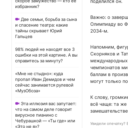
скорое замужество — кто ее
поделился он.
избранник?
Важно: о заверш
Две семьи, борьба за сына
Олимпиаду во Фр
и спасение театра: какие
тайны скрывает Юрий
2034-м.
Гальцев
Напомним, фигу
98% людей не находят все 3
Скорняков и Та
ошибки на этой картине. А вы
международных 
справитесь за минуту?
чемпионатов мир
«Мне не стыдно»: куда
баллам в произ
пропал Иван Демидов и чем
могут только по
сейчас занимается рулевой
«МузОбоза»
К слову, громки
Эта иллюзия вас запутает:
всё чаще: та же
что на самом деле говорит
замешательстве 
вирусное пианино с
Чебурашкой — «Ты где» или
Увидели опечатку? 
«Это не я»?