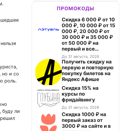
м.
ПРОМОКОДЫ
Скидка 6 000 ₽ от 10
зошедшее
000 ₽, 10 000 ₽ от 15
000 ₽, 20 000 ₽ от
30 000 ₽ и 35 000 ₽
от 50 000 ₽ на
 нельзя
первый и все
повторные заказы по
До 31 августа, 2026
промокоду НАБЕРИ
Получить скидку на
уриста,
первую и повторную
покупку билетов на
 но и со
Яндекс Афише
ю роль.
Скидка 15% на
курсы по
фридайвингу
жно
До 31 августа, 2026
 буду ли
Скидка 1000 ₽ на
 решил
первый заказ от
3000 ₽ на сайте и в