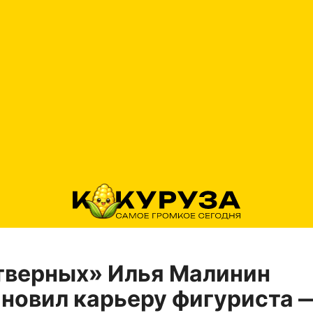
тверных» Илья Малинин
новил карьеру фигуриста 