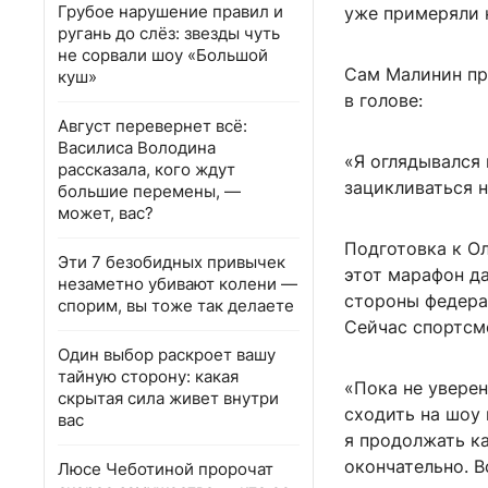
Грубое нарушение правил и
уже примеряли к
ругань до слёз: звезды чуть
не сорвали шоу «Большой
Сам Малинин пр
куш»
в голове:
Август перевернет всё:
Василиса Володина
«Я оглядывался 
рассказала, кого ждут
зацикливаться н
большие перемены, —
может, вас?
Подготовка к Ол
Эти 7 безобидных привычек
этот марафон да
незаметно убивают колени —
стороны федерац
спорим, вы тоже так делаете
Сейчас спортсме
Один выбор раскроет вашу
тайную сторону: какая
«Пока не уверен
скрытая сила живет внутри
сходить на шоу 
вас
я продолжать ка
окончательно. В
Люсе Чеботиной пророчат