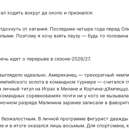
ал ходить вокруг да около и признался:
отдохнуть от катания. Последние четыре года перед О
лыми. Поэтому я хочу взять паузу — будь то половина
речь идет о перерыве в сезоне-2026/27.
выглядело идеально. Американец — трехкратный чемп
лимпийского золота в командном турнире — считался 
 личный титул на Играх в Милане и Кортина-д’Ампеццо
командных соревнованиях почти ни у кого не вызывала
иночном разряде Малинина заранее записали в фаворит
я безжалостным. В личной программе фигурист дважды
е и в итоге оказался лишь восьмым. Для спортсмена, 