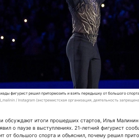
иады фигурист решил притормозить и взять передышку от большого спорт
d_malinin / Instagram (экстремистская организация, деятельность запрещена
и обсуждают итоги прошедших стартов, Илья Малинин
вил о паузе в выступлениях. 21-летний фигурист сооб
ит от большого спорта и объяснил, почему решил прит