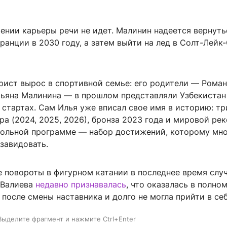
ении карьеры речи не идет. Малинин надеется вернуть
анции в 2030 году, а затем выйти на лед в Солт-Лейк
рист вырос в спортивной семье: его родители — Роман
тьяна Малинина — в прошлом представляли Узбекистан
стартах. Сам Илья уже вписал свое имя в историю: тр
а (2024, 2025, 2026), бронза 2023 года и мировой ре
вольной программе — набор достижений, которому мн
завидовать.
е повороты в фигурном катании в последнее время слу
 Валиева
недавно признавалась
, что оказалась в полно
после смены наставника и долго не могла прийти в себ
Выделите фрагмент и нажмите Ctrl+Enter