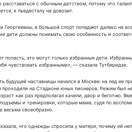
 расставаться с обычным детством, потому что талан
яется, к пьедесталу не довозит.
 Георгиевны, в большой спорт попадают далеко не все
кие дети должны понимать свою особенность и соответ
т попасть, это могут только избранные дети. Избранны
ебя чувствовать избранными», — сказала Тутберидзе.
ь будущей наставницы начался в Москве: на лед ее пр
ия проходили на Стадионе юных пионеров. Режим был н
озраст как раз предполагал качели, двор и беготню. Вм
 подъемы и тренировки, которые мама, судя по воспо
а весьма своеобразно.
казала, что однажды спросила у матери, почему ей не