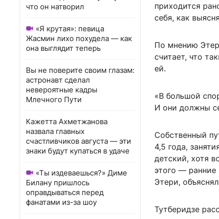
приходится рано
что он натворил
себя, как выясн
«Я крутая»: певица
Жасмин лихо похудела — как
По мнению Этери
она выглядит теперь
считает, что та
ей.
Вы не поверите своим глазам:
астронавт сделал
невероятные кадры
«В большой спор
Млечного Пути
И они должны с
Кажетта Ахметжанова
назвала главных
Собственный пут
счастливчиков августа — эти
4,5 года, занят
знаки будут купаться в удаче
детский, хотя в
этого — ранние
«Ты издеваешься?» Диме
Этери, объяснял
Билану пришлось
оправдываться перед
фанатами из-за шоу
Тутберидзе расс