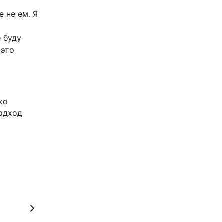
е не ем. Я
е буду
 это
ко
подход