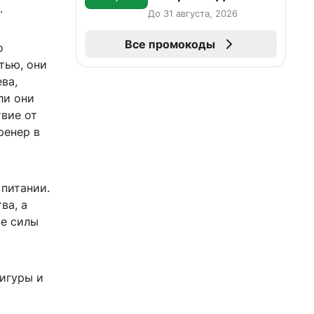
.
До 31 августа, 2026
Все промокоды
о
тью, они
ва,
ли они
твие от
ренер в
 питании.
ва, а
ие силы
фигуры и