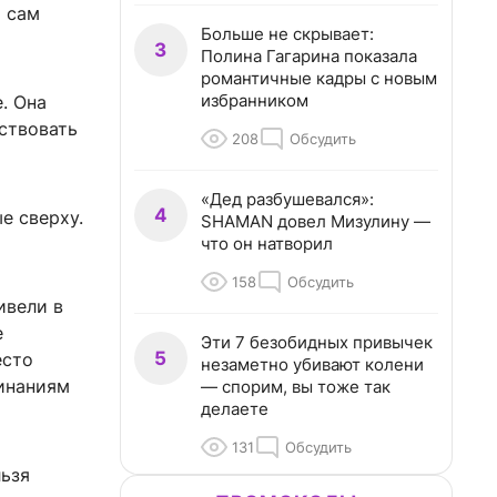
т сам
Больше не скрывает:
3
Полина Гагарина показала
романтичные кадры с новым
избранником
. Она
ствовать
208
Обсудить
«Дед разбушевался»:
4
е сверху.
SHAMAN довел Мизулину —
что он натворил
158
Обсудить
ивели в
е
Эти 7 безобидных привычек
5
есто
незаметно убивают колени
минаниям
— спорим, вы тоже так
делаете
131
Обсудить
льзя