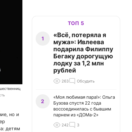
ТОП 5
«Всё, потеряла я
1
мужа»: Ивлеева
подарила Филиппу
Бегаку дорогущую
лодку за 1,2 млн
рублей
263
Обсудить
дшественниц
ть 
«Моя любимая пара!»: Ольга
2
Бузова спустя 22 года
воссоединилась с бывшим
ие, но и
парнем из «ДОМа-2»
нер
242
3
а: детям