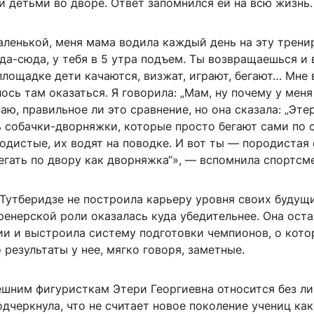
и детьми во дворе. Ответ запомнился ей на всю жизнь.
аленькой, меня мама водила каждый день на эту трени
да-сюда, у тебя в 5 утра подъем. Ты возвращаешься и
площадке дети качаются, визжат, играют, бегают… Мне 
ось там оказаться. Я говорила: „Мам, ну почему у меня
наю, правильное ли это сравнение, но она сказала: „Эте
ь собачки-дворняжки, которые просто бегают сами по с
одистые, их водят на поводке. И вот ты — породистая 
гать по двору как дворняжка“», — вспомнила спортсме
 Тутберидзе не построила карьеру уровня своих будущ
тренерской роли оказалась куда убедительнее. Она оста
ии и выстроила систему подготовки чемпионов, о кото
о результаты у нее, мягко говоря, заметные.
ешним фигуристкам Этери Георгиевна относится без л
одчеркнула, что не считает новое поколение учениц ка