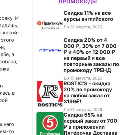
ПРОМОКОДЫ
Скидка 11% на все
ровку. И
курсы английского
 видишь,
До 31 августа, 2026
в какой-
 этого
Скидка 20% от 4
000 ₽, 30% от 7 000
ри,
₽ и 40% от 12 000 ₽
ебе, а
на первый и все
собака,
повторные заказы по
нка.
промокоду ТРЕНД
До 15 августа, 2026
ROSTIC'S - скидка
их
20% по промокоду
лась в
на любой заказ от
рой
3199₽!
До 31 августа, 2026
Скидка 55% на
первый заказ от 700
ишнего
₽ в приложении
ким-то
Пятёрочка Доставка