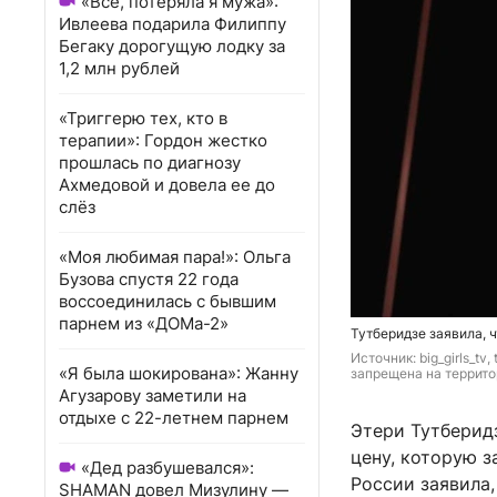
«Всё, потеряла я мужа»:
Ивлеева подарила Филиппу
Бегаку дорогущую лодку за
1,2 млн рублей
«Триггерю тех, кто в
терапии»: Гордон жестко
прошлась по диагнозу
Ахмедовой и довела ее до
слёз
«Моя любимая пара!»: Ольга
Бузова спустя 22 года
воссоединилась с бывшим
парнем из «ДОМа-2»
Тутберидзе заявила, 
Источник: 
big_girls_tv, 
«Я была шокирована»: Жанну
запрещена на террито
Агузарову заметили на
отдыхе с 22-летнем парнем
Этери Тутберидз
цену, которую з
«Дед разбушевался»:
России заявила,
SHAMAN довел Мизулину —