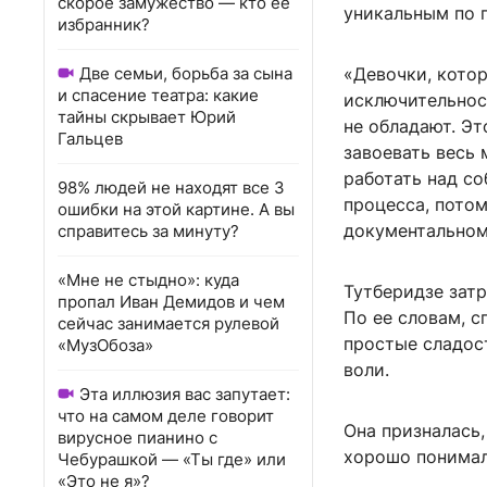
скорое замужество — кто ее
уникальным по п
избранник?
Две семьи, борьба за сына
«Девочки, котор
и спасение театра: какие
исключительнос
тайны скрывает Юрий
не обладают. Эт
Гальцев
завоевать весь 
работать над со
98% людей не находят все 3
процесса, потом
ошибки на этой картине. А вы
документальном
справитесь за минуту?
«Мне не стыдно»: куда
Тутберидзе затр
пропал Иван Демидов и чем
По ее словам, с
сейчас занимается рулевой
простые сладос
«МузОбоза»
воли.
Эта иллюзия вас запутает:
что на самом деле говорит
Она призналась,
вирусное пианино с
хорошо понимала
Чебурашкой — «Ты где» или
«Это не я»?