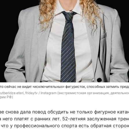
что сейчас не видит «исключительных» фигуристок, способных затмить пре
tutberidze.eteri, fridaytv / 
Instagram (экстремистская организация, деятельнос
рии РФ)
е снова дала повод обсудить не только фигурное катан
а него платят с ранних лет. 52-летняя заслуженная тре
 что у профессионального спорта есть обратная сторон