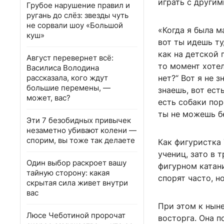
играть с другим
Грубое нарушение правил и
ругань до слёз: звезды чуть
не сорвали шоу «Большой
«Когда я была м
куш»
вот ты идешь ту
как на детской 
Август перевернет всё:
то момент хотел
Василиса Володина
рассказала, кого ждут
нет?“ Вот я не з
большие перемены, —
знаешь, вот ест
может, вас?
есть собаки пор
ты не можешь бе
Эти 7 безобидных привычек
незаметно убивают колени —
спорим, вы тоже так делаете
Как фигуристка
учениц, зато в 
Один выбор раскроет вашу
фигурном катан
тайную сторону: какая
спорят часто, н
скрытая сила живет внутри
вас
При этом к нын
Люсе Чеботиной пророчат
восторга. Она п