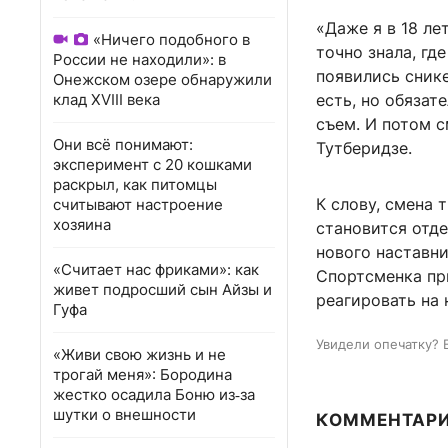
«Даже я в 18 ле
«Ничего подобного в
точно знала, гд
России не находили»: в
появились снике
Онежском озере обнаружили
клад XVIII века
есть, но обязат
съем. И потом с
Они всё понимают:
Тутберидзе.
эксперимент с 20 кошками
раскрыл, как питомцы
К слову, смена 
считывают настроение
хозяина
становится отд
нового наставн
«Считает нас фриками»: как
Спортсменка при
живет подросший сын Айзы и
реагировать на
Гуфа
Увидели опечатку? 
«Живи свою жизнь и не
трогай меня»: Бородина
жестко осадила Боню из‑за
шутки о внешности
КОММЕНТАР