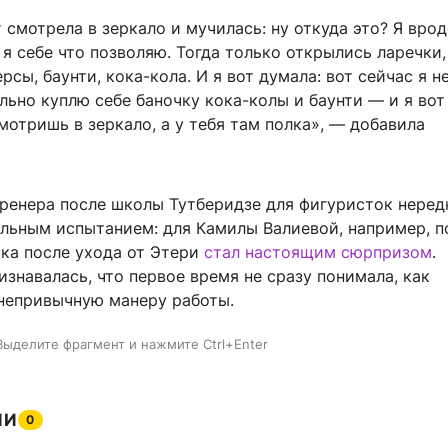
т смотрела в зеркало и мучилась: ну откуда это? Я врод
е я себе что позволяю. Тогда только открылись ларечки,
рсы, баунти, кока-кола. И я вот думала: вот сейчас я н
ельно куплю себе баночку кока-колы и баунти — и я вот
мотришь в зеркало, а у тебя там полка», — добавила
тренера после школы Тутберидзе для фигуристок неред
ельным испытанием: для Камилы Валиевой, например, 
ика после ухода от Этери
стал настоящим сюрпризом
.
знавалась, что первое время не сразу понимала, как
 непривычную манеру работы.
Выделите фрагмент и нажмите Ctrl+Enter
ИИ
0