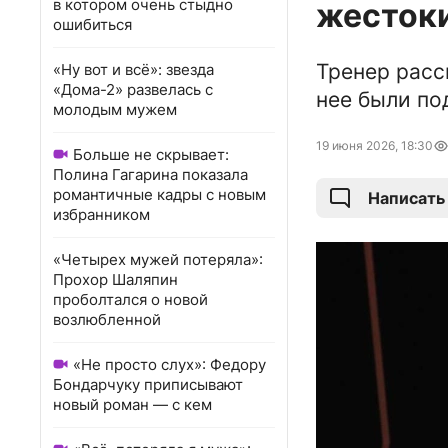
в котором очень стыдно
жестоки
ошибиться
Тренер расс
«Ну вот и всё»: звезда
«Дома-2» развелась с
нее были по
молодым мужем
19 июня 2026, 18:30
Больше не скрывает:
Полина Гагарина показала
романтичные кадры с новым
Написать
избранником
«Четырех мужей потеряла»:
Прохор Шаляпин
проболтался о новой
возлюбленной
«Не просто слух»: Федору
Бондарчуку приписывают
новый роман — с кем