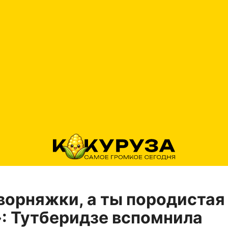
ворняжки, а ты породистая
: Тутберидзе вспомнила