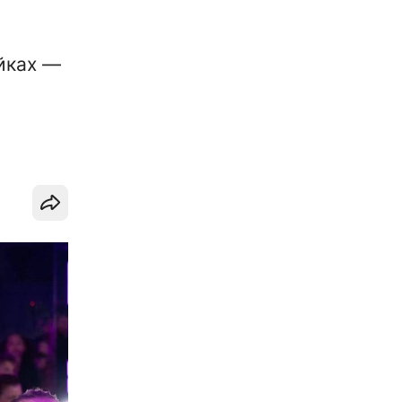
йках —