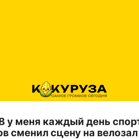
 8 у меня каждый день спор
в сменил сцену на велозал