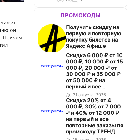
ПРОМОКОДЫ
учился
Получить скидку на
цию он
первую и повторную
. Причем
покупку билетов на
тил
Яндекс Афише
Скидка 6 000 ₽ от 10
000 ₽, 10 000 ₽ от 15
000 ₽, 20 000 ₽ от
30 000 ₽ и 35 000 ₽
от 50 000 ₽ на
первый и все
повторные заказы по
До 31 августа, 2026
промокоду НАБЕРИ
Скидка 20% от 4
000 ₽, 30% от 7 000
₽ и 40% от 12 000 ₽
на первый и все
повторные заказы по
промокоду ТРЕНД
До 15 августа, 2026