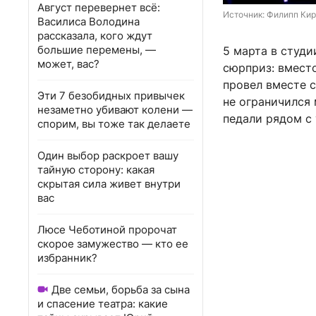
Август перевернет всё:
Источник: 
Филипп Кирк
Василиса Володина
рассказала, кого ждут
большие перемены, —
5 марта в студ
может, вас?
сюрприз: вмест
провел вместе 
Эти 7 безобидных привычек
не ограничился 
незаметно убивают колени —
педали рядом с
спорим, вы тоже так делаете
Один выбор раскроет вашу
тайную сторону: какая
скрытая сила живет внутри
вас
Люсе Чеботиной пророчат
скорое замужество — кто ее
избранник?
Две семьи, борьба за сына
и спасение театра: какие