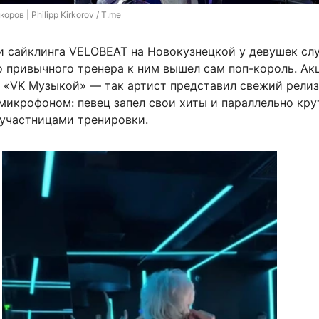
оров | Philipp Kirkorov / T.me
ии сайклинга VELOBEAT на Новокузнецкой у девушек сл
о привычного тренера к ним вышел сам поп-король. Ак
с «VK Музыкой» — так артист представил свежий релиз
микрофоном: певец запел свои хиты и параллельно кру
 участницами тренировки.