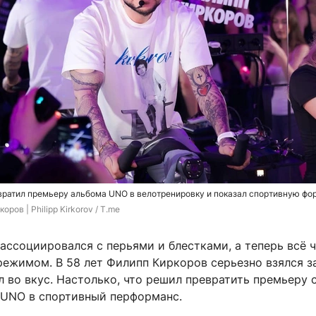
вратил премьеру альбома UNO в велотренировку и показал спортивную фо
оров | Philipp Kirkorov / T.me
ассоциировался с перьями и блестками, а теперь всё 
режимом. В 58 лет Филипп Киркоров серьезно взялся з
л во вкус. Настолько, что решил превратить премьеру 
 UNO в спортивный перформанс.