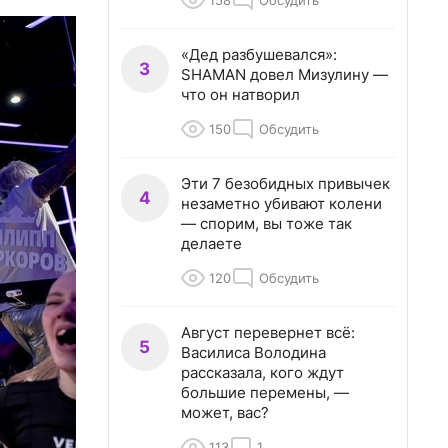
158
Обсудить
«Дед разбушевался»:
3
SHAMAN довел Мизулину —
что он натворил
150
Обсудить
Эти 7 безобидных привычек
4
незаметно убивают колени
— спорим, вы тоже так
делаете
120
Обсудить
Август перевернет всё:
5
Василиса Володина
рассказала, кого ждут
большие перемены, —
может, вас?
113
1