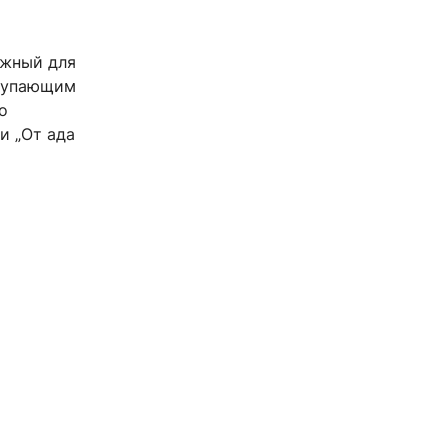
ажный для
ступающим
о
и „От ада