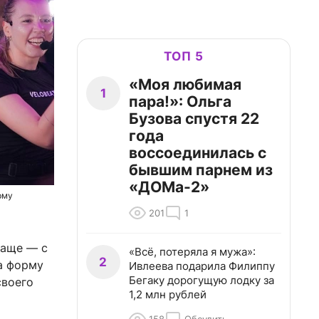
ТОП 5
«Моя любимая
1
пара!»: Ольга
Бузова спустя 22
года
воссоединилась с
бывшим парнем из
«ДОМа-2»
рму
201
1
чаще — с
«Всё, потеряла я мужа»:
2
а форму
Ивлеева подарила Филиппу
Бегаку дорогущую лодку за
своего
1,2 млн рублей