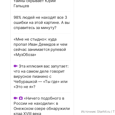
тайны скрывает Юрий
Гальцев
98% людей не находят все 3
ошибки на этой картине. А вы
справитесь за минуту?
«Мне не стыдно»: куда
пропал Иван Демидов и чем
сейчас занимается рулевой
«МузОбоза»
Эта иллюзия вас запутает:
что на самом деле говорит
вирусное пианино с
Чебурашкой — «Ты где» или
«Это не я»?
«Ничего подобного в
России не находили»: в
Онежском озере обнаружили
Источник: 
Starhit.ru / 
клад XVIII века