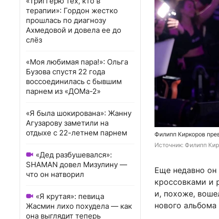
«Триггерю тех, кто в
терапии»: Гордон жестко
прошлась по диагнозу
Ахмедовой и довела ее до
слёз
«Моя любимая пара!»: Ольга
Бузова спустя 22 года
воссоединилась с бывшим
парнем из «ДОМа-2»
«Я была шокирована»: Жанну
Агузарову заметили на
отдыхе с 22-летнем парнем
Филипп Киркоров пре
Источник: 
Филипп Кирк
«Дед разбушевался»:
SHAMAN довел Мизулину —
Еще недавно он 
что он натворил
кроссовками и 
и, похоже, воше
«Я крутая»: певица
нового альбома
Жасмин лихо похудела — как
она выглядит теперь