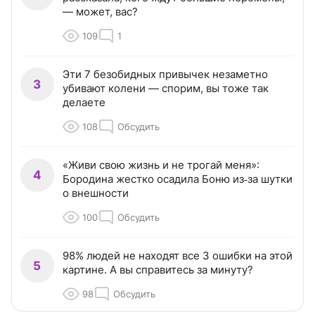
— может, вас?
109
1
Эти 7 безобидных привычек незаметно
3
убивают колени — спорим, вы тоже так
делаете
108
Обсудить
«Живи свою жизнь и не трогай меня»:
4
Бородина жестко осадила Боню из‑за шутки
о внешности
100
Обсудить
98% людей не находят все 3 ошибки на этой
5
картине. А вы справитесь за минуту?
98
Обсудить