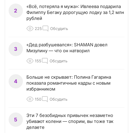
«Всё, потеряла я мужа»: Ивлеева подарила
2
Филиппу Бегаку дорогущую лодку за 1,2 млн
рублей
225
Обсудить
«Дед разбушевался»: SHAMAN довел
3
Мизулину — что он натворил
155
Обсудить
Больше не скрывает: Полина Гагарина
4
показала романтичные кадры с новым
избранником
150
Обсудить
Эти 7 безобидных привычек незаметно
5
убивают колени — спорим, вы тоже так
делаете