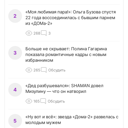
«Моя любимая пара!»: Ольга Бузова спустя
2
22 года воссоединилась с бывшим парнем
из «ДОМа-2»
268
3
Больше не скрывает: Полина Гагарина
3
показала романтичные кадры с новым
избранником
265
Обсудить
«Дед разбушевался»: SHAMAN довел
4
Мизулину — что он натворил
165
Обсудить
«Ну вот и всё»: звезда «Дома-2» развелась с
5
молодым мужем