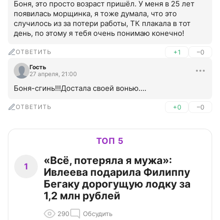
Боня, это просто возраст пришёл. У меня в 25 лет 
появилась морщинка, я тоже думала, что это 
случилось из за потери работы, ТК плакала в тот 
день, по этому я тебя очень понимаю конечно!
ОТВЕТИТЬ
+1
–0
Гость
27 апреля, 21:00
Боня-сгинь!!!Достала своей вонью....
ОТВЕТИТЬ
+0
–0
ТОП 5
«Всё, потеряла я мужа»:
1
Ивлеева подарила Филиппу
Бегаку дорогущую лодку за
1,2 млн рублей
290
Обсудить